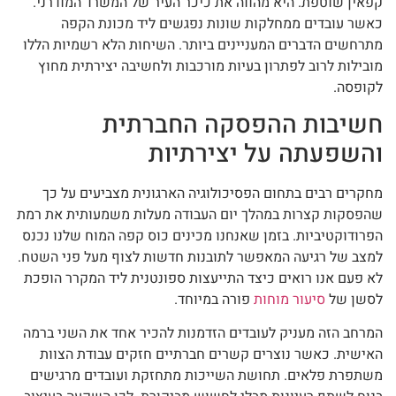
קפאין שוטפת. היא מהווה את כיכר העיר של המשרד המודרני.
כאשר עובדים ממחלקות שונות נפגשים ליד מכונת הקפה
מתרחשים הדברים המעניינים ביותר. השיחות הלא רשמיות הללו
מובילות לרוב לפתרון בעיות מורכבות ולחשיבה יצירתית מחוץ
לקופסה.
חשיבות ההפסקה החברתית
והשפעתה על יצירתיות
מחקרים רבים בתחום הפסיכולוגיה הארגונית מצביעים על כך
שהפסקות קצרות במהלך יום העבודה מעלות משמעותית את רמת
הפרודוקטיביות. בזמן שאנחנו מכינים כוס קפה המוח שלנו נכנס
למצב של רגיעה המאפשר לתובנות חדשות לצוף מעל פני השטח.
לא פעם אנו רואים כיצד התייעצות ספונטנית ליד המקרר הופכת
לסשן של
סיעור מוחות
פורה במיוחד.
המרחב הזה מעניק לעובדים הזדמנות להכיר אחד את השני ברמה
האישית. כאשר נוצרים קשרים חברתיים חזקים עבודת הצוות
משתפרת פלאים. תחושת השייכות מתחזקת ועובדים מרגישים