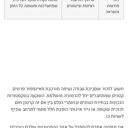
מודעות
רעיונות וציטוטים
שמתעדכנת ומשתנה כל הזמן
והשראה
חשוב לזכור שסביבת עבודה נעימה מורכבת מאינספור פרטים
קטנים שמתחברים יחד להרמוניה מושלמת. השקעה בטקסטורות
הנכונות בבחירת הגוונים ובחומרי הגלם בין אם זה קרטון חום
זכוכית שקופה או נייר איכותי הופכת חלל סתמי למרחב שכיף
לשהות בו.
אני מזמינה אתכם להסתכל על אזור ההתרעננות שלכם בעיניים