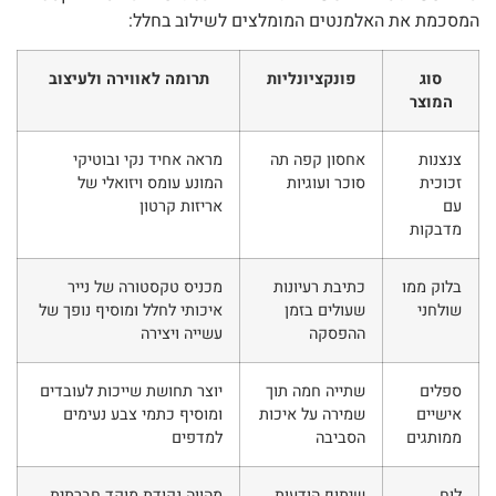
המסכמת את האלמנטים המומלצים לשילוב בחלל:
סוג
פונקציונליות
תרומה לאווירה ולעיצוב
המוצר
צנצנות
אחסון קפה תה
מראה אחיד נקי ובוטיקי
זכוכית
סוכר ועוגיות
המונע עומס ויזואלי של
עם
אריזות קרטון
מדבקות
בלוק ממו
כתיבת רעיונות
מכניס טקסטורה של נייר
שולחני
שעולים בזמן
איכותי לחלל ומוסיף נופך של
ההפסקה
עשייה ויצירה
ספלים
שתייה חמה תוך
יוצר תחושת שייכות לעובדים
אישיים
שמירה על איכות
ומוסיף כתמי צבע נעימים
ממותגים
הסביבה
למדפים
לוח
שיתוף הודעות
מהווה נקודת מוקד חברתית