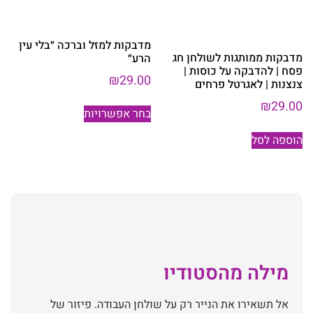
בעמוד
האפשרויות
המוצר
בעמוד
המוצר
מדבקות למזל וברכה ״בלי עין
מדבקות ממותגות לשולחן חג
הרע״
פסח | להדבקה על כוסות |
₪
29.00
צנצנות | לאגרטל פרחים
למוצר
₪
29.00
בחר אפשרויות
זה
יש
הוספה לסל
מספר
סוגים.
ניתן
לבחור
את
האפשרויות
בעמוד
מילה מהסטודיו
המוצר
אל תשאירו את הנייר רק על שולחן העבודה. פיזור של