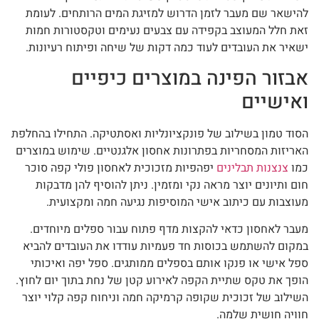
להישאר שם מעבר לזמן הדרוש למזיגת המים הרותחים. לעומת
זאת חלל המעוצב בקפידה עם צבעים נעימים וטקסטורות חמות
ישאיר את העובדים לעוד כמה דקות של שיחה ופיתוח רעיונות.
אבזור הפינה במוצרים כיפיים
ואישיים
הסוד טמון בשילוב של פונקציונליות ואסתטיקה. התחילו בהחלפת
האריזות המסחריות בפתרונות אחסון אלגנטיים. שימוש במוצרים
כמו
צנצנות תבלינים
יפהפיות מזכוכית לאחסון פולי קפה סוכר
חום ותיונים יוצר מראה נקי ומזמין. ניתן להוסיף להן מדבקות
מעוצבות עם כיתוב אישי המוסיפות נגיעה חמה ומקצועית.
מעבר לאחסון כדאי להקצות מדף פתוח עבור ספלים מיוחדים.
במקום להשתמש בכוסות חד פעמיות עודדו את העובדים להביא
ספל אישי או פנקו אותם בספלים ממותגים. ספל יפה ואיכותי
הופך את טקס שתיית הקפה לאירוע קטן של נחת בתוך יום לחוץ.
השילוב של זכוכית שקופה קרמיקה חמה וניחוח קפה קלוי יוצר
חוויה חושית שלמה.