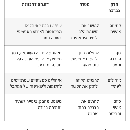
חלק
מטרה
דוגמה להכוונה
בברכה
פתיחה
למשוך את
שימוש בכינוי חיבה או
אישית
תשומת הלב
התייחסות לאירוע הספציפי
ולייצר אינטימיות
בשפה חמה
גוף
להעלות חיוך
תיאור של חוויה משותפת, רגע
הברכה
ולרגש באמצעות
מצחיק או הבעת הערכה על
והזיכרון
עוגן מהעבר
תכונה ייחודית
איחולים
להעניק תקווה
איחולים ספציפיים שמתאימים
לעתיד
ולחזק את הקשר
לחלומות ולשאיפות של המקבל
סיום
לחתום את
משפט מחבק, ציפייה לעתיד
אישי
הברכה בחום
וחתימה ברורה
וחתימה
ואהבה