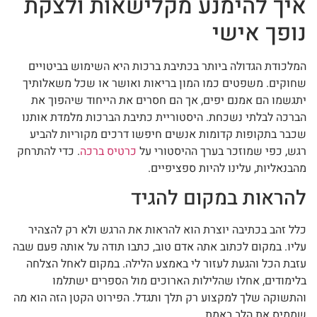
איך להימנע מקלישאות ולצקת
נופך אישי
המלכודת הגדולה ביותר בכתיבת ברכות היא השימוש בביטויים
שחוקים. משפטים כמו המון בריאות ואושר או שכל משאלותיך
יתגשמו הם אמנם יפים, אך הם חסרים את הייחוד שיהפוך את
הברכה לבלתי נשכחת. היסטוריית כתיבת הברכות מלמדת אותנו
שכבר בתקופות קדומות אנשים חיפשו דרכים מקוריות להביע
רגש, כפי שמוזכר בערך ההיסטורי על
כרטיס ברכה
. כדי להתרחק
מהבנאליות, עלינו להיות ספציפיים.
להראות במקום להגיד
כלל זהב בכתיבה יוצרת הוא להראות את הרגש ולא רק להצהיר
עליו. במקום לכתוב אתה אדם טוב, כתבו תודה על אותה פעם שבה
עזבת הכל והגעת לעזור לי באמצע הלילה. במקום לאחל הצלחה
בלימודים, אחלו שהלילות הארוכים מול הספרים ישתלמו
והתשוקה שלך למקצוע רק תלך ותגדל. הפירוט הקטן הזה הוא מה
שממיס את הלב באמת.