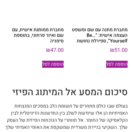
מחברת מתנה עם שם ומשפט
מחברת ממותגת אישית, עם
העצמה אישית: “…Be
שם ואיור פרחוני, בתוספת
Yourself”, ספירלת נחושת
סימניה
₪
47.00
₪
51.00
הוספה לסל
הוספה לסל
סיכום המסע אל המיתוג הפיזי
בעולם שבו כולם מתחרים על תשומת הלב במסכים המנצחות
האמיתיות הן אלו שיודעות לשלב בין החדשנות הדיגיטלית לבין
הקלאסיקה של החומר. אל תוותרי על הנוכחות הפיזית של העסק
שלך. השקיעי בניירת משרדית שמשקפת את האופי האמיתי שלך