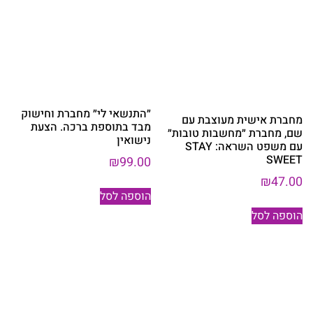
״התנשאי לי״ מחברת וחישוק
מחברת אישית מעוצבת עם
מבד בתוספת ברכה. הצעת
שם, מחברת ״מחשבות טובות״
נישואין
עם משפט השראה: STAY
SWEET
₪
99.00
₪
47.00
הוספה לסל
הוספה לסל