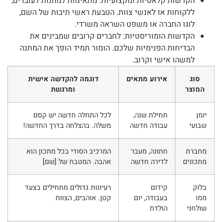
הקדשות קלאסיות ומקצועיות: מתאימות למתנות לעובדים,
ללקוחות או לאנשי צוות. הטבעת ראשי תיבות של השם,
לוגו החברה או משפט השראה משרדי.
הקדשות הומוריסטיות: לחברים קרובים שמבינים את
הבדיחות הפנימיות שלכם. הומור תמיד הופך את המתנה
למשהו אישי וקרוב.
סוג
אירוע מתאים
דוגמה להקדשה אישית
המוצר
ומרגשת
יומן
תחילת שנה,
לכל התחלה חדשה יש קסם
שבועי
עבודה חדשה
משלה. בהצלחה בדרך החדשה!
מחברת
חתונה, מעבר
המרכיב הסודי בכל מתכון הוא
מתכונים
לדירה חדשה
אהבה. המטבח של [שם]
בלוק
קידום
רעיונות גדולים מתחילים בצעד
ממו
בעבודה, יום
קטן. אוהבים, הצוות
שולחני
הולדת