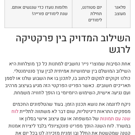
פלאנר
יום סטודנט,
חלומות נועדו כדי שנגשים אותם.
מעוצב
תחילת
שנת לימודים פורייה!
לימודים
השילוב המדויק בין פרקטיקה
לרגש
אחת הסיבות שמוצרי נייר נחשבים למתנות כל כך מוצלחות היא
השילוב המושלם בין שימושיות אמיתית לבין ערך סנטימנטלי.
כולנו זקוקים למקום לכתוב בו, לתכנן בו את השבוע שלנו או לסמן
תאריכים חשובים. כאשר הפריט הפרקטי הזה מגיע בעיצוב מרהיב
ועם נגיעה אישית, השימוש היומיומי בו הופך לחוויה משמחת.
ניקח לדוגמה את נושא תכנון הזמן. בעוד שהטלפונים החכמים
מספקים התראות דיגיטליות, שום דבר לא משתווה לתליית
לוח
שנה עם תמונות
של המשפחה או עם עיצוב אישי בסלון או
במשרד. לוח השנה הופך מפריט פונקציונלי בלבד ליצירת אמנות
קטנה שמקשטת את החלל ובו זמנית מזכירה לנו בכל יום את