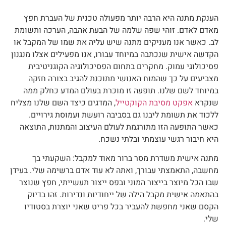
הענקת מתנה היא הרבה יותר מפעולה טכנית של העברת חפץ
מאדם לאדם. זוהי שפה שלמה של הבעת אהבה, הערכה ותשומת
לב. כאשר אנו מעניקים מתנה שיש עליה את שמו של המקבל או
הקדשה אישית שנכתבה במיוחד עבורו, אנו מפעילים אצלו מנגנון
פסיכולוגי עמוק. מחקרים בתחום הפסיכולוגיה הקוגניטיבית
מצביעים על כך שהמוח האנושי מתוכנת להגיב בצורה חזקה
במיוחד לשם שלנו. תופעה זו מוכרת בעולם המדע כחלק ממה
שנקרא
אפקט מסיבת הקוקטייל
, המדגים כיצד השם שלנו מצליח
ללכוד את תשומת ליבנו גם בסביבה רועשת ועמוסת גירויים.
כאשר התופעה הזו מתורגמת לעולם העיצוב והמתנות, התוצאה
היא חיבור רגשי עוצמתי ובלתי נשכח.
מתנה אישית משדרת מסר ברור מאוד למקבל: השקעתי בך
מחשבה, התאמצתי עבורך, ואתה לא עוד אדם ברשימה שלי. בעידן
שבו הכל מיוצר בייצור המוני ובפס ייצור תעשייתי, חפץ שנוצר
בהתאמה אישית מקבל הילה של ייחודיות ונדירות. זהו בדיוק
הקסם שאני מחפשת להעביר בכל פריט שאני יוצרת בסטודיו
שלי.