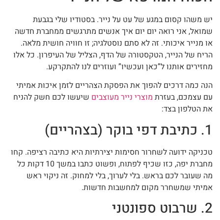
יש משהו קסום במגע של עט על נייר. בסטודיו שלי בגבעת
שמואל, אני רואה יום יום איך אנשים מתרגשים ממחברת חדשה
או מנייר איכותי. זה לא סתם נוסטלגיה; זו חוויה חושית מלאה.
הריח של הנייר, הטקסטורה של הדף, הצליל של העיפרון. כל אלו
מחזירים אותנו ל”כאן ועכשיו” ועוזרים לנו להתקרקע.
הנה כמה דרכים להפוך את הפסקת הצהריים לזמן איכות אמיתי
עם עצמכם, בעזרת
מוצרי נייר מעוצבים
שיעשו לכם חשק להניח
את הטלפון בצד:
1. כתיבת דפי בוקר (בצהריים)
טכניקה ידועה לשחרור חסימות יצירתיות היא כתיבה רציפה. קחו
מחברת יפה, כזו שכיף לפתוח, ופשוט כתבו במשך 10 דקות כל
מה שעובר לכם בראש. בלי לערוך, בלי למחוק. זה ניקוי ראש
אמיתי שמשחרר מקום למחשבות חדשות.
2. שרבוט ספונטני