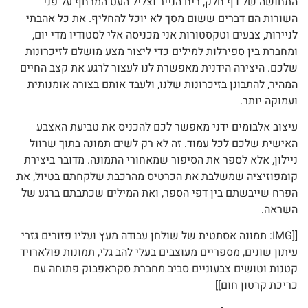
התחושה של דף חלק, ריח הנייר וצליל העט המרחף על פני
השורות הם דברים ששום מסך לא יוכל להחליף. את כל אהבתי
לניירות, צבעים וטקסטורות אני מכניסה אלי לסטודיו מדי יום,
ומחברת בין ספירלות למילים כדי ליצור מצע מושלם לזיכרונות
שלכם. היצירה הידנית מאפשרת לנו לעצור לרגע את קצב החיים
המהיר, להתבונן בזיכרונות שלנו, ולעבד אותם בצורה אומנותית
ועמוקה יותר.
עיצוב אלבומים ידני מאפשר לכם להכניס את טביעת האצבע
האישית שלכם לכל עמוד. זה לא רק לשים תמונה בתוך שרוול
ניילון, אלא לספר את הסיפור שמאחורי התמונה. מדובר ביצירת
קומפוזיציה שמשלבת את הכרטיס מהרכבת שלקחתם בטיול, את
הפרח שייבשתם בין דפי הספר, ואת המילים שכתבתם ברגע של
השראה.
[[IMG: תמונה אסתטית של שולחן עבודה מעץ ועליו פזורים גזרי
עיתון שונים, מספריים מעוצבים בעלי להב גלי, תמונות פולארויד
קטנות וטושים צבעוניים סביב מחברת סקראפבוק פתוחה עם
כריכת קרטון חום]]