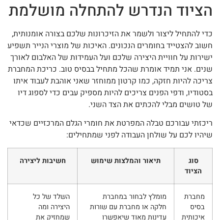
הציוד הנדרש להתחלה מושלמת
כדי להתחיל ליצור ולשמר את הזיכרונות שלכם בצורה אומנותית,
חשוב להצטייד בחומרים הנכונים. האיכות של מוצרי הנייר תשפיע
ישירות על חוויית היצירה שלכם ועל העמידות של האלבום לאורך
שנים. אני תמיד אומרת שהכל מתחיל בבסיס טוב. כריכת המחברת
צריכה להיות חזקה, כמו קרטון ממוחזר שאני אוהבת לעבוד איתו
בסטודיו, ודפי הפנים צריכים להיות מספיק עבים כדי לספוג דיו
של טושים מבלי להכתים את הצד השני.
ריכזתי עבורכם טבלה המפרטת את חומרי הגלם המרכזיים שכדאי
שיהיו לכם על שולחן העבודה לפני שמתחילים:
סוג
תיאור והמלצות שימוש
חשיבות ליצירה
הציוד
מחברת
מומלץ לבחור במחברת
השלד של כל
בסיס
חלקה או מחברת עם שורות
היצירה ומה
איכותית
עדינות מאוד שיאפשרו
שמחזיק את