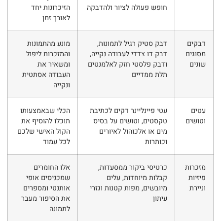
חופש פעולה לציור ולהדבקה
הזיכרונות יחד
לאורך זמן
דבקים
דבק סטיק רגיל לתמונות,
מונע מהתמונות
מסוגים
דבק דו צדדי לעבודה נקייה,
והמזכרות ליפול
שונים
ודבק פלסטי חזק לאלמנטים
ומשאיר את
תלת ממדיים
העבודה אסתטית
ונקייה
עטים
עטי פיינליינר דקים לכתיבת
הכלי שבאמצעותו
וטושים
טקסטים, וטושים על בסיס
תוכלו להוסיף את
מים או אלכוהול לאיורים
הקול האישי שלכם
וכותרות
לכל עמוד
מזכרות
כרטיסי ביקור ממסעדות,
אלו החומרים
פיזיות
קבלות מיוחדות, עלים
שמכניסים אופי
וניירת
מיובשים, מפות קטנות וגזרי
אותנטי ומספרים
עיתון
את הסיפור מעבר
לתמונה