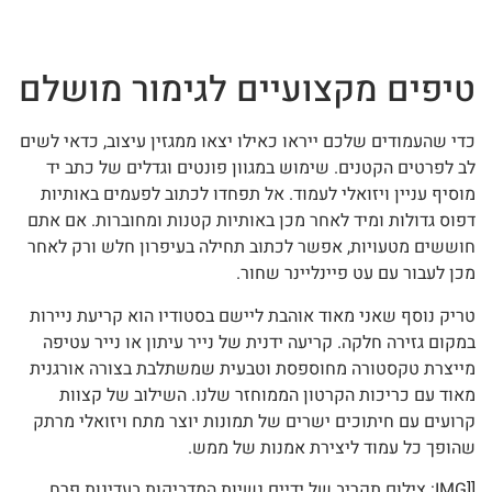
טיפים מקצועיים לגימור מושלם
כדי שהעמודים שלכם ייראו כאילו יצאו ממגזין עיצוב, כדאי לשים
לב לפרטים הקטנים. שימוש במגוון פונטים וגדלים של כתב יד
מוסיף עניין ויזואלי לעמוד. אל תפחדו לכתוב לפעמים באותיות
דפוס גדולות ומיד לאחר מכן באותיות קטנות ומחוברות. אם אתם
חוששים מטעויות, אפשר לכתוב תחילה בעיפרון חלש ורק לאחר
מכן לעבור עם עט פיינליינר שחור.
טריק נוסף שאני מאוד אוהבת ליישם בסטודיו הוא קריעת ניירות
במקום גזירה חלקה. קריעה ידנית של נייר עיתון או נייר עטיפה
מייצרת טקסטורה מחוספסת וטבעית שמשתלבת בצורה אורגנית
מאוד עם כריכות הקרטון הממוחזר שלנו. השילוב של קצוות
קרועים עם חיתוכים ישרים של תמונות יוצר מתח ויזואלי מרתק
שהופך כל עמוד ליצירת אמנות של ממש.
[[IMG: צילום תקריב של ידיים נשיות המדביקות בעדינות פרח