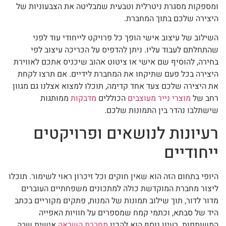
ומספקות מסגרת ניטרלית וטבעית שמבליטה את הצבעוניות של
היצירה שלכם בתוך המחברת.
השילוב של עיצוב אישי הופך כל פרויקט לייחודי עוד לפני
שהתחלתם לעבוד עליו. ניתן להדפיס על הכריכה עיצוב לפי
בחירה, להוסיף שם אישי או ציטוט אהוב שיכניס אתכם לאווירת
היצירה בכל פעם שתיקחו את המחברת לידיים. אם תרצו לקחת
את היצירה שלכם צעד אחד קדימה, תוכלו למצוא אצלנו גם מגוון
רחב של
מוצרי נייר מעוצבים
הכוללים
מדבקות
ממותגות
שישתלבו נהדר בין התמונות שלכם.
רעיונות לנושאים ופרויקטים
ייחודיים
היופי בתחום הזה הוא שאין חוקים וכל זיכרון ראוי לשימור. תוכלו
ליצור מחברת המוקדשת כולה למתכונים משפחתיים העוברים
מדור לדור, תוך שילוב תמונות של המנות, פתקים מקוריים בכתב
היד של סבתא, וכתמי קמח שמספרים על חוויות האפייה
המשותפות. רעיון נוסף הוא להכין
מחברת השראה
אישית שבה