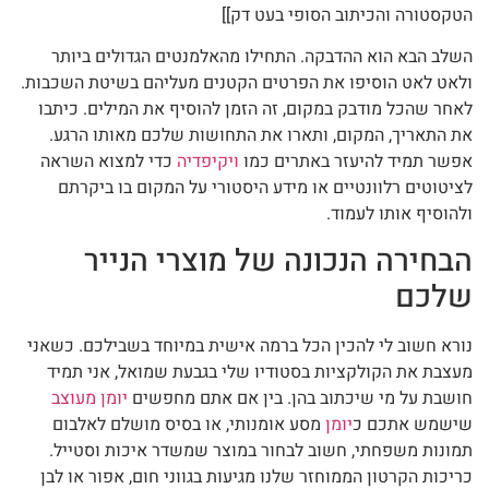
הטקסטורה והכיתוב הסופי בעט דק]]
השלב הבא הוא ההדבקה. התחילו מהאלמנטים הגדולים ביותר
ולאט לאט הוסיפו את הפרטים הקטנים מעליהם בשיטת השכבות.
לאחר שהכל מודבק במקום, זה הזמן להוסיף את המילים. כיתבו
את התאריך, המקום, ותארו את התחושות שלכם מאותו הרגע.
אפשר תמיד להיעזר באתרים כמו
ויקיפדיה
כדי למצוא השראה
לציטוטים רלוונטיים או מידע היסטורי על המקום בו ביקרתם
ולהוסיף אותו לעמוד.
הבחירה הנכונה של מוצרי הנייר
שלכם
נורא חשוב לי להכין הכל ברמה אישית במיוחד בשבילכם. כשאני
מעצבת את הקולקציות בסטודיו שלי בגבעת שמואל, אני תמיד
חושבת על מי שיכתוב בהן. בין אם אתם מחפשים
יומן מעוצב
שישמש אתכם כ
יומן
מסע אומנותי, או בסיס מושלם לאלבום
תמונות משפחתי, חשוב לבחור במוצר שמשדר איכות וסטייל.
כריכות הקרטון הממוחזר שלנו מגיעות בגווני חום, אפור או לבן