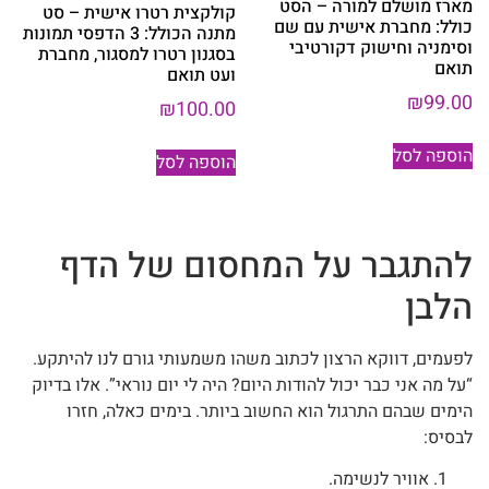
מארז מושלם למורה – הסט
קולקצית רטרו אישית – סט
כולל: מחברת אישית עם שם
מתנה הכולל: 3 הדפסי תמונות
וסימניה וחישוק דקורטיבי
בסגנון רטרו למסגור, מחברת
תואם
ועט תואם
₪
99.00
₪
100.00
הוספה לסל
הוספה לסל
להתגבר על המחסום של הדף
הלבן
לפעמים, דווקא הרצון לכתוב משהו משמעותי גורם לנו להיתקע.
“על מה אני כבר יכול להודות היום? היה לי יום נוראי”. אלו בדיוק
הימים שבהם התרגול הוא החשוב ביותר. בימים כאלה, חזרו
לבסיס:
אוויר לנשימה.