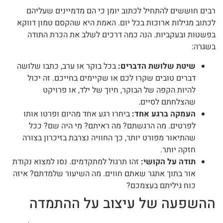
רבים חוששים להתחיל לכתוב יומן כי הם מדמיינים שעליהם
לכתוב מגילות ארוכות בכל יום. האמת היא שהקסם טמון דווקא
בפשטות ובעקביות. הנה כמה דרכים לשלב את הכרת התודה
בשגרה:
שיטת שלושת הדברים:
בכל בוקר או ערב, כתבו שלושה
דברים טובים שקרו לכם או שקיימים בחייכם. זה יכול
להיות הקפה של הבוקר, חיוך של ילד, או פרויקט
שהצלחתם לסיים.
העמקה ברגע אחד:
ביחרו רגע אחד מהיום ופרטו אותו
לפרטים. מה הרגשתם? מה ראיתם? מי היה שם? ככל
שהתיאור מפורט יותר, כך החוויה נצרבת בזיכרון בצורה
חזקה יותר.
תודה על הקושי:
זהו תרגול למתקדמים. נסו למצוא נקודת
אור בתוך אתגר שאתם חווים. מה השיעור שלמדתם? איזה
כוח גיליתם בעצמכם?
ההשפעה של עיצוב על ההתמדה