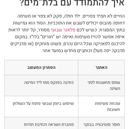
איך להתמודד עם בלת”מים?
החיים לא תמיד צפויים. ילד חולה, פקק לא צפוי או משימה
דחופה מהבוס יכולים לשבש את התוכניות. הסוד הוא גמישות
בתוך המסגרת. כשיש לכם
פלאנר שבועי
מסודר, קל יותר לראות
איפה אפשר להזיז משימות ואיפה יש “חורים” בלו”ז. במקום
להיכנס לפאניקה שכל היום נהרס, פשוט מוחקים (או מדביקים
מדבקה יפה מעל) וכותבים מחדש במועד אחר.
האתגר
הפתרון המעוצב
עומס מחשבות לפני
כתיבה בפנקס ממו ליד המיטה
השינה
שכחת משימות
שימוש ביומן שבועי פתוח על השולחן
חשובות
חוסר מוטיבציה בבוקר
מחברת השראה וכתיבת תודות