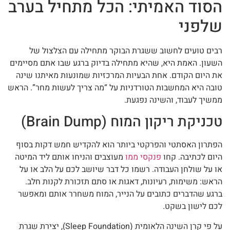
הסוד האמיתי: הכל מתחיל בערב
שלפני
רבים טועים לחשוב ששגרת הבוקר מתחילה עם הצלצול של
השעון. האמת היא, שהיא מתחילה בדיוק ברגע שבו אתם מסיימים
את היום הקודם. אחת הבעיות המרכזיות שמונעות מאיתנו שינה
טובה היא המחשבות הטורדניות על “מה צריך לעשות מחר”. הראש
ממשיך לעבוד, והשינה נפגעת.
טכניקת ריקון המוח (Brain Dump)
הפתרון האסתטי והפרקטי ביותר הוא להקדיש חמש דקות בסוף
היום לכתיבה. קחו
פנקסי ממו
מעוצבים והניחו אותם ליד המיטה
או על שולחן העבודה. רשמו כל דבר שיושב לכם על הלב או על
הראש: משימות, רעיונות, דאגות או סתם תזכורת לקנות חלב.
ברגע שהדברים כתובים על הנייר, המוח משחרר אותם ומאפשר
לכם לישון בשקט.
על פי קרן השינה הלאומית (Sleep Foundation), יצירת שגרת