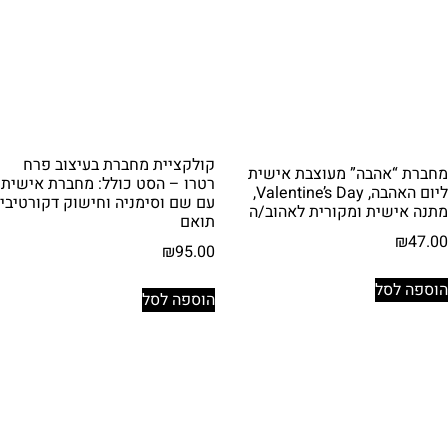
קולקציית מחברת בעיצוב פרח
מחברת “אהבה” מעוצבת אישית
רטרו – הסט כולל: מחברת אישית
ליום האהבה, Valentine’s Day,
עם שם וסימניה וחישוק דקורטיבי
מתנה אישית ומקורית לאהוב/ה
תואם
₪
47.00
₪
95.00
הוספה לסל
הוספה לסל