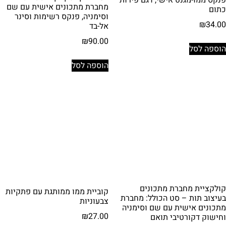
פנקס ממו-מגנט אישי, דגם פירות
מחברת מתכונים אישית עם שם
כתום
וסימניה, פנקס רשימות וסינר
₪
34.00
אל-בד
₪
90.00
הוספה לסל
הוספה לסל
קולקציית מחברת מתכונים
קוביית ממו ממותגת עם פתקיות
בעיצוב תות – סט הכולל: מחברת
צבעוניות
מתכונים אישית עם שם וסימניה
₪
27.00
וחישוק דקורטיבי תואם