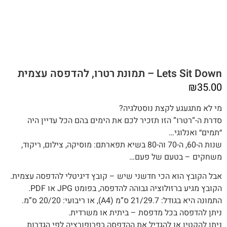
Lets Sit Down – תמונת רטרו, להדפסה עצמית
₪
35.00
מי לא מתגעגע לקצת נוסטלגיה?
סדרת ה-“רטרו” הזו תזכיר לכם את הימים בהם הכל עדיין היה
״תמים״ ואנלוגי…
שנות ה-60, ה-70 וה-80 בשיא תפארתם: מוסיקה, צילום, ריקוד,
משחקים – בטעם של פעם…
אבל הקובץ הוא הכי חדשני שיש – קובץ דיגיטלי להדפסה עצמית.
הקובץ מגיע ברזולוציה גבוהה להדפסה, בפומט JPG או PDF.
התמונה היא בגודל: 21/29.7 ס”מ (A4), או ריבועי: 20/20 ס”מ.
ניתן להדפסה בכל מדפסת – ביתית או משרדית.
ניתן להקטין או להגדיל את ההדפסה בפרופורציה לפי הגדרות