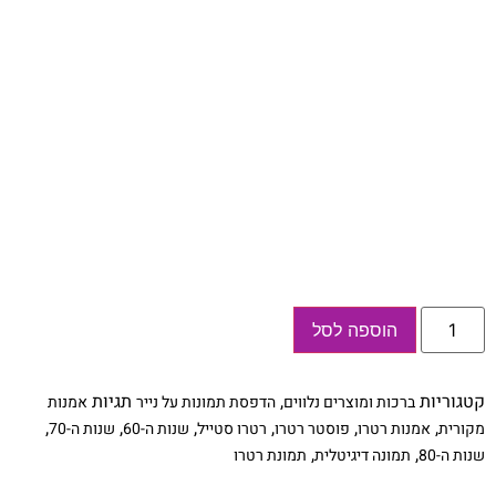
כמות
הוספה לסל
של
Lets
Sit
Down
קטגוריות
,
תגיות
ברכות ומוצרים נלווים
הדפסת תמונות על נייר
אמנות
-
תמונת
,
,
,
,
,
,
מקורית
אמנות רטרו
פוסטר רטרו
רטרו סטייל
שנות ה-60
שנות ה-70
רטרו,
,
,
שנות ה-80
תמונה דיגיטלית
תמונת רטרו
להדפסה
עצמית