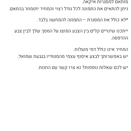
מותאם למסגרות איקאה.
ניתן להתאים את התמונה לכל גודל רצוי והמחיר יתומחר בהתאם.
*לא כולל את המסגרת – התמונה להמחשה בלבד.
‬ההדפסה‭.
המחיר‭ ‬אינו‭ ‬כולל‭ ‬דמי‭ ‬משלוח‭.‬
יש‭ ‬באפשרותך‭ ‬לבצע‭ ‬איסוף‭ ‬עצמי‭ ‬מהסטודיו‭ ‬בגבעת‭ ‬שמואל‭.‬
יש לכם שאלות נוספות? נא צרו קשר עם החנות.