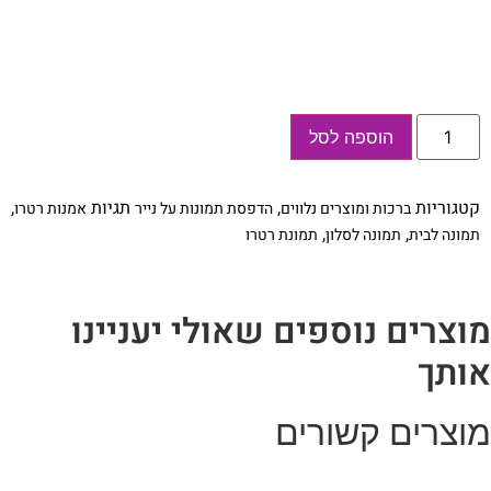
כמות
הוספה לסל
של
תמונת
וינטאג׳
-
קטגוריות
,
תגיות
,
ברכות ומוצרים נלווים
הדפסת תמונות על נייר
אמנות רטרו
Bicycle,
אופניים,
,
,
תמונה לבית
תמונה לסלון
תמונת רטרו
סדרת
רטרו,
הום
סטיילינג,
תמונה
וצרים נוספים שאולי יעניינו
לבית,
הדפס
ותך
איכותי
על
נייר,
רעיון
וצרים קשורים
למתנה