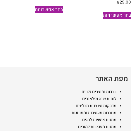
₪
29.0
למוצר
בחר אפשרויות
למוצר
זה
חר אפשרויות
זה
יש
יש
מספר
מספר
סוגים.
סוגים.
ניתן
ניתן
לבחור
לבחור
את
את
האפשרויות
האפשרויות
בעמוד
בעמוד
המוצר
מפת האתר
המוצר
ברכות ומוצרים נלווים
לוחות שנה ופלאנרים
מדבקות וצנצנות תבלינים
מחברות מעוצבות וממותגות
מתנות אישיות לחגים
מתנות מעוצבות למורים