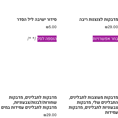
דבקות לצנצנות ריבה
סידור ישיבה ליל הסדר
₪
5.00
₪
29.0
למוצר
חר אפשרויות
הוספה לסל
/* */
זה
יש
מספר
סוגים.
ניתן
לבחור
את
האפשרויות
בעמוד
דבקות מעוצבות לתבלינים,
מדבקות לתבלינים, מדבקות
המוצר
תבלינים שלי, מדבקות
שחורות/לבנות/צבעוניות,
בעוניות לתבלינים, מדבקות
מדבקות לתבלינים עמידות במים
מידות
₪
29.00