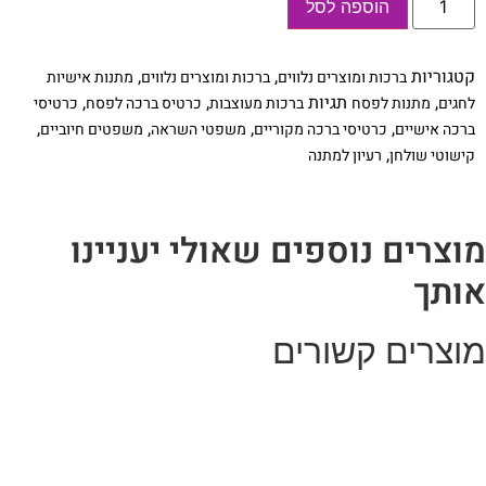
הוספה לסל
של
גלויות
לפסח.
מה
קטגוריות
,
,
ברכות ומוצרים נלווים
ברכות ומוצרים נלווים
מתנות אישיות
נשתנה.
הדפסה
,
תגיות
,
,
לחגים
מתנות לפסח
ברכות מעוצבות
כרטיס ברכה לפסח
כרטיסי
על
,
,
,
,
ברכה אישיים
כרטיסי ברכה מקוריים
משפטי השראה
משפטים חיוביים
נייר
איכותי
,
קישוטי שולחן
רעיון למתנה
וצרים נוספים שאולי יעניינו
ותך
וצרים קשורים