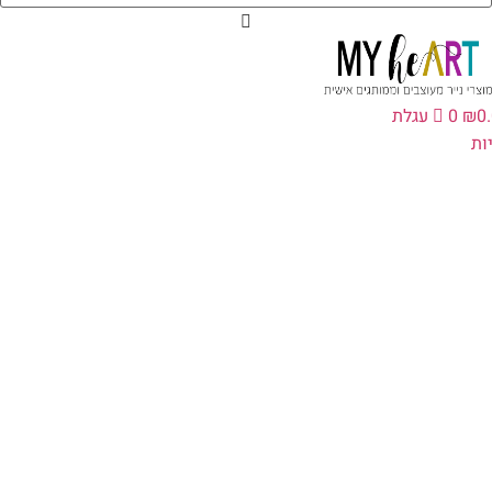
0
₪
0
עגלת
ת