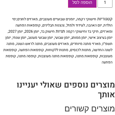
הוספה לסל
של
קופסת
מגנט
גדולה
קטגוריות
,
,
חישוקי רקמה
יומנים שבועיים מעוצבים
מארזים לחגים,ימי
ממותגת
בתוספת
,
,
הולדת, יום האהבה, לעידוד ולמזל
צנצנות תבלינים
קופסאות הפתעה
יומן
,
תגיות
,
,
,
ומארזים
תיקי בד וחישוקי רקמה
חישוק בד
יומן 2026
יומן 2027
שבועי,
צנצנת
,
,
,
,
,
יומן בעיצוב אישי
יומן ממותג
יומן שבועי
יומן שבועי מעוצב
יומן שנתי
יומן
עם
,
,
,
,
תשפ״ז
מארזי מתנה מיוחדים
מארזים מעוצבים
מתנה לראש השנה
מתנה
אבנים
כחולות
,
,
,
,
לשנה החדשה
מתנות לכנסים
מתנות ללקוחות
קופסאות הפתעה
קופסאות
וחישוק
,
,
,
,
מעוצבות
קופסאות מתנה
קופסאות מתנה מעוצבות
קופסה מתנה
קופסת
עם
הדפס
הפתעה
על
בד
וצרים נוספים שאולי יעניינו
ותך
וצרים קשורים