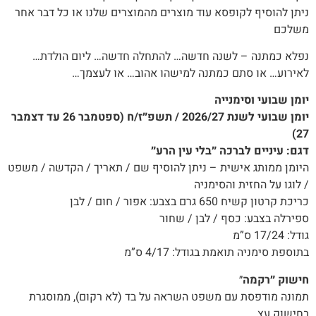
ניתן להוסיף לקופסא עוד מוצרים מהמוצרים שלנו או כל דבר אחר
משלכם
נפלא כמתנה – לשנה חדשה… להתחלה חדשה… ליום הולדת…
לאירוע… או סתם כמתנה למישהו אהוב… או לעצמך…
יומן שבועי וסימנייה
יומן שבועי לשנת 2026/27 / תשפ״ז/ח (ספטמבר 26 עד דצמבר
27)
דגם: עיניים לברכה ״בלי עין הרע״
היומן ממותג אישית – ניתן להוסיף שם / תאריך / הקדשה / משפט
/ לוגו על החזית והסימניה
כריכת קרטון קשיח 650 גרם בצבע: אפור / חום / לבן
ספירלה בצבע: כסף / לבן / שחור
גודל: 17/24 ס”מ
בתוספת סימניה תואמת בגודל: 4/17 ס”מ
חישוק ״רקמה
״
תמונה מודפסת עם משפט השראה על בד (לא רקום), ממוסגרת
בחישוק עץ.