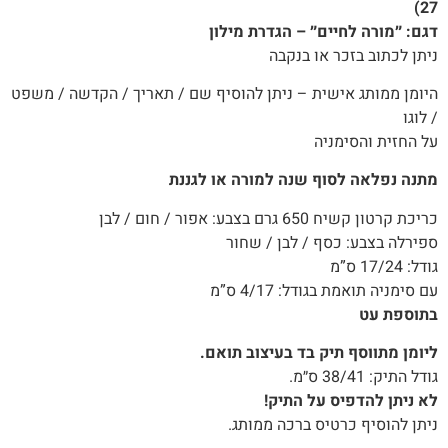
27)
דגם: ״מורה לחיים״ – הגדרת מילון
ניתן לכתוב בזכר או בנקבה
היומן ממותג אישית – ניתן להוסיף שם / תאריך / הקדשה / משפט
/ לוגו
על החזית והסימניה
מתנה נפלאה לסוף שנה למורה או לגננת
כריכת קרטון קשיח 650 גרם בצבע: אפור / חום / לבן
ספירלה בצבע: כסף / לבן / שחור
גודל: 17/24 ס”מ
עם סימניה תואמת בגודל: 4/17 ס”מ
בתוספת עט
ליומן מתווסף תיק בד בעיצוב תואם.
גודל התיק: 38/41 ס״מ.
לא ניתן להדפיס על התיק!
ניתן להוסיף כרטיס ברכה ממותג.‬