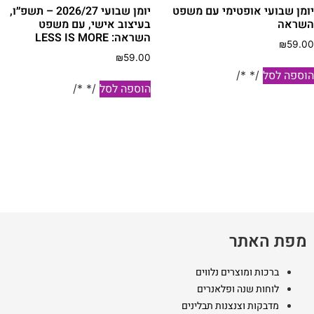
ומן שבועי אופטימי עם משפט
יומן שבועי 2026/27 – תשפ״ו,
שראה
בעיצוב אישי, עם משפט
השראה: LESS IS MORE
₪
59.0
₪
59.00
וספה לסל
/* */
הוספה לסל
/* */
מפת האתר
ברכות ומוצרים נלווים
לוחות שנה ופלאנרים
מדבקות וצנצנות תבלינים