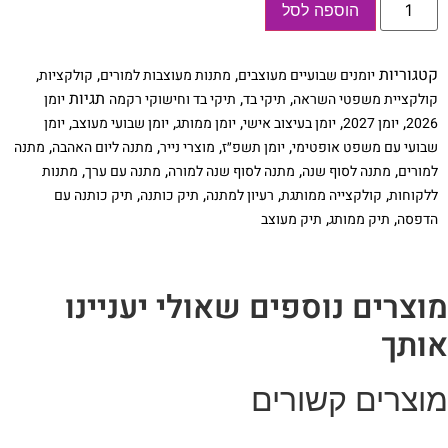
הוספה לסל
של
מארז
מתנה
למורים
קטגוריות
,
,
,
יומנים שבועיים מעוצבים
מתנות מעוצבות למורים
קולקציות
לסוף
שנה:
,
,
תגיות
קולקציית משפטי השראה
תיקי בד
תיקי בד וחישוקי רקמה
יומן
תיק
,
,
,
,
,
2026
יומן 2027
יומן בעיצוב אישי
יומן ממותג
יומן שבועי מעוצב
יומן
ויומן
מעוצב
,
,
,
,
שבועי עם משפט אופטימי
יומן תשפ״ז
מוצרי נייר
מתנה ליום האהבה
מתנה
אישית
,
,
,
,
למורים
מתנה לסוף שנה
מתנה לסוף שנה למורה
מתנה עם ערך
מתנות
+
עט
,
,
,
,
ללקוחות
קולקצייה ממותגת
רעיון למתנה
תיק כותנה
תיק כותנה עם
,
,
הדפסה
תיק ממותג
תיק מעוצב
וצרים נוספים שאולי יעניינו
ותך
וצרים קשורים