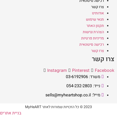
רכישה סיטונאית
צרו קשר
אודותינו
תנאי שימוש
תקנון האתר
הצהרת נגישות
מדיניות פרטיות
רכישה סיטונאית
צרו קשר
צרו קשר
Instagram
Pinterest
Facebook
משרד: 03-6192906
נייד: 054-232-2803
מייל: sells@myheartshop.co.il
2023 © כל הזכויות שמורות לאתר MyHeART
בניית אתרים