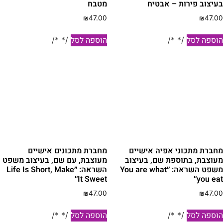
עיצוב פירות – אבטיח
מטבח
₪
47.00
₪
47.0
וספה לסל
הוספה לסל
/* */
/* */
חברת מתכוני אפיה אישיים
מחברת מתכונים אישיים
עוצבת, בתוספת שם, בעיצוב
מעוצבת, עם שם, בעיצוב משפט
משפט השראה: ״You are what
השראה: ״Life Is Short, Make
you ea״
It Sweet״
₪
47.00
₪
47.0
וספה לסל
הוספה לסל
/* */
/* */