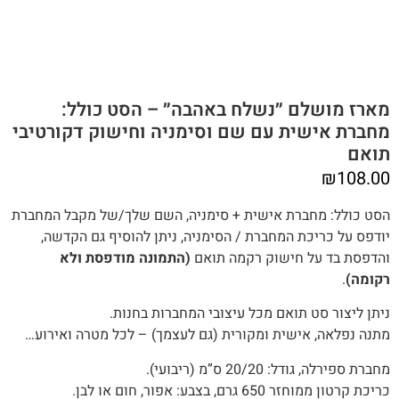
מארז מושלם ״נשלח באהבה״ – הסט כולל:
מחברת אישית עם שם וסימניה וחישוק דקורטיבי
תואם
₪
108.00
הסט כולל: מחברת אישית + סימניה, השם שלך/של מקבל המחברת
יודפס על כריכת המחברת / הסימניה, ניתן להוסיף גם הקדשה,
והדפסת בד על חישוק רקמה תואם
(התמונה מודפסת ולא
רקומה)
.‬‬
ניתן ליצור סט תואם מכל עיצובי המחברות בחנות.
מתנה‭ ‬נפלאה, אישית ומקורית (‬גם‭ ‬לעצמך) – לכל מטרה ואירוע…
מחברת ספירלה, גודל: 20/20 ס”מ (ריבועי).
כריכת קרטון ממוחזר 650 גרם, בצבע: אפור, חום או לבן.