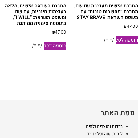
חברת אישית מעוצבת עם שם,
מחברת השראה אישית, מלאה
חברת ״מחשבות טובות״ עם
בעוצמות חיוביות, עם שם
פט השראה: STAY BRAVE
ומשפט השראה: “I WILL”,
בתוספת סימניה ממותגת
₪
47.0
₪
47.00
וספה לסל
/* */
הוספה לסל
/* */
מפת האתר
ברכות ומוצרים נלווים
לוחות שנה ופלאנרים