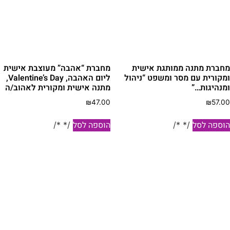
חברת מתנה ממותגת אישית
מחברת “אהבה” מעוצבת אישית
מקורית עם מסר ומשפט “ניהול
ליום האהבה, Valentine’s Day,
מנהיגות…”
מתנה אישית ומקורית לאהוב/ה
₪
47.00
₪
57.0
וספה לסל
הוספה לסל
/* */
/* */