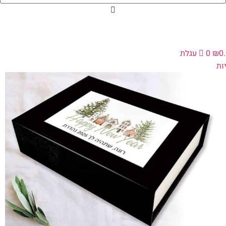
0
₪
0
עגלת
ת