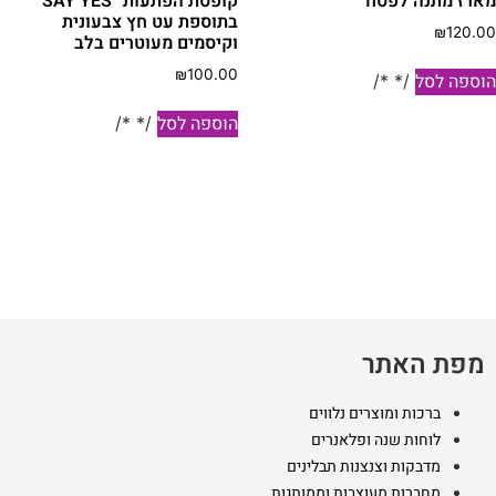
ארז מתנה לפסח
קופסת הפתעות “SAY YES”
בתוספת עט חץ צבעונית
₪
120.0
וקיסמים מעוטרים בלב
₪
100.00
וספה לסל
/* */
הוספה לסל
/* */
מפת האתר
ברכות ומוצרים נלווים
לוחות שנה ופלאנרים
מדבקות וצנצנות תבלינים
מחברות מעוצבות וממותגות