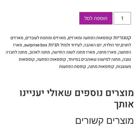
כמות
הוספה לסל
של
מתנה
לשנה
אזרחית
קטגוריות
,
,
קופסאות הפתעה ומארזים
מארזים ומתנות לעובדים
מארזים
חדשה
תגיות
,
לחגים,ימי הולדת, יום האהבה, לעידוד ולמזל
surprise box
מארז
,
,
,
,
הפתעה
מארז מתנה
מארז מתנה לשנה החדשה
מתנה לאהוב
מתנה לחברה
,
,
,
טובה
מתנה למישהו שאוהבים במיוחד
קופסאות הפתעה
קופסאות
,
,
מעוצבות
קופסאות מתנה
קופסת הפתעות
וצרים נוספים שאולי יעניינו
ותך
וצרים קשורים