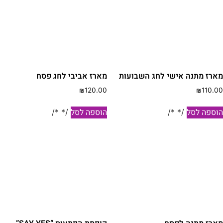
ארז מתנה אישי לחג השבועות
מארז אביבי לחג פסח
₪
120.00
₪
110.0
וספה לסל
הוספה לסל
/* */
/* */