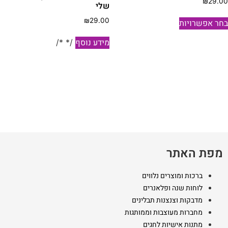
₪
29.0
שלי
למוצר
₪
29.00
חר אפשרויות
זה
יש
מידע נוסף
/* */
מספר
סוגים.
ניתן
לבחור
את
האפשרויות
בעמוד
המוצר
מפת האתר
ברכות ומוצרים נלווים
לוחות שנה ופלאנרים
מדבקות וצנצנות תבלינים
מחברות מעוצבות וממותגות
מתנות אישיות לחגים