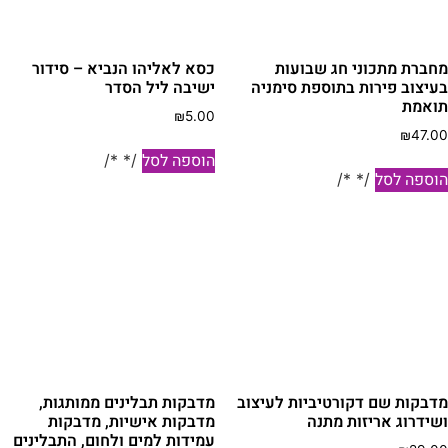
חברת מתכוני חג שבועות
כסא לאליהו הנביא – סידור
עיצוב פירות בתוספת סימניה
ישיבה ליל הסדר
ואמת
₪
5.00
₪
47.0
הוספה לסל
/* */
וספה לסל
/* */
דבקות שם דקורטיביות לעיצוב
מדבקות תבלינים ממותגות,
שידרוג אריזות מתנה
מדבקות אישיות, מדבקות
עמידות למים ולחום, התבלינים