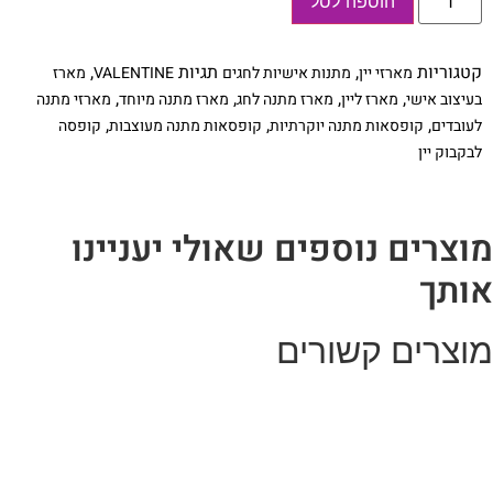
הוספה לסל
של
מארז
לבקבוק
יין
קטגוריות
,
תגיות
,
מארזי יין
מתנות אישיות לחגים
VALENTINE
מארז
-
מתנה
,
,
,
,
בעיצוב אישי
מארז ליין
מארז מתנה לחג
מארז מתנה מיוחד
מארזי מתנה
נהדרת
,
,
,
לעובדים
קופסאות מתנה יוקרתיות
קופסאות מתנה מעוצבות
קופסה
לוולנטיין
לבקבוק יין
וצרים נוספים שאולי יעניינו
ותך
וצרים קשורים