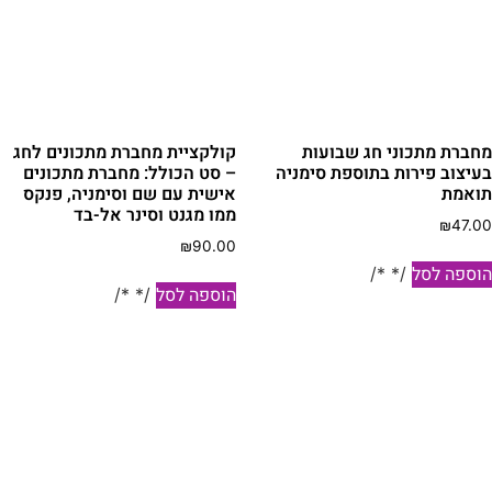
חברת מתכוני חג שבועות
קולקציית מחברת מתכונים לחג
עיצוב פירות בתוספת סימניה
– סט הכולל: מחברת מתכונים
ואמת
אישית עם שם וסימניה, פנקס
ממו מגנט וסינר אל-בד
₪
47.0
₪
90.00
וספה לסל
/* */
הוספה לסל
/* */