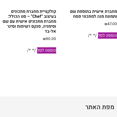
חברת אישית בתוספת שם
קולקציית מחברת מתכונים
תמונת מנה למתכוני פסח
בעיצוב “Chef” – סט הכולל:
מחברת מתכונים אישית עם שם
₪
47.0
וסימניה, פנקס רשימות וסינר
אל-בד
וספה לסל
/* */
₪
90.00
הוספה לסל
/* */
מפת האתר