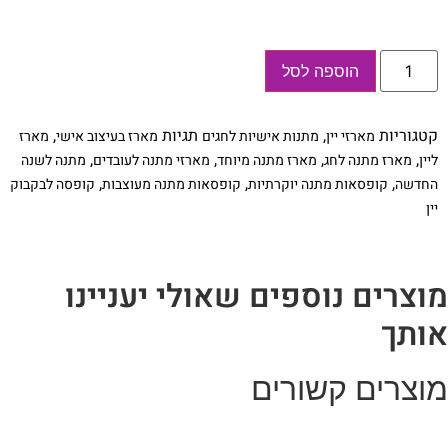
כמות
הוספה לסל
של
מארז
לבקבוק
יין
קטגוריות
,
תגיות
,
מארזי יין
מתנות אישיות לחגים
מארז בעיצוב אישי
מארז
בעיצוב
אישי
,
,
,
,
ליין
מארז מתנה לחג
מארז מתנה מיוחד
מארזי מתנה לעובדים
מתנה לשנה
-
,
,
,
החדשה
קופסאות מתנה יוקרתיות
קופסאות מתנה מעוצבות
קופסה לבקבוק
Let's
Wine
יין
וצרים נוספים שאולי יעניינו
ותך
וצרים קשורים