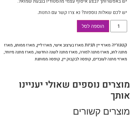
יש באפשרותך לבצע איסוף עצמי מהסטודיו בגבעת שמואל.
יש לכם שאלות נוספות? נא צרו קשר עם החנות.
כמות
הוספה לסל
של
מארז
לבקבוק
יין
קטגוריה
תגיות
,
,
,
מארזי יין
מארז בעיצוב אישי
מארז ליין
מארז ממותג
מארז
בעיצוב
אישי,
,
,
,
,
מתנה לחג
מארז מתנה למורה
מארז מתנה לשנה החדשה
מארז מתנה מיוחד
שיגרום
,
,
מארזי מתנה לעובדים
קופסה לבקבוק יין
קופסה ממותגת
לכם
לחייך
מוצרים נוספים שאולי יעניינו
אותך
מוצרים קשורים