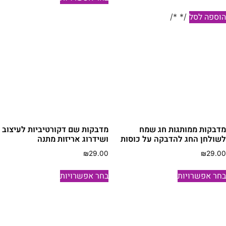
זה
יש
וספה לסל
/* */
מספר
סוגים.
ניתן
לבחור
את
האפשרויות
בעמוד
המוצר
דבקות ממותגות חג שמח
מדבקות שם דקורטיביות לעיצוב
שולחן החג להדבקה על כוסות
ושידרוג אריזות מתנה
₪
29.00
₪
29.0
למוצר
למוצר
חר אפשרויות
בחר אפשרויות
זה
זה
יש
יש
מספר
מספר
סוגים.
סוגים.