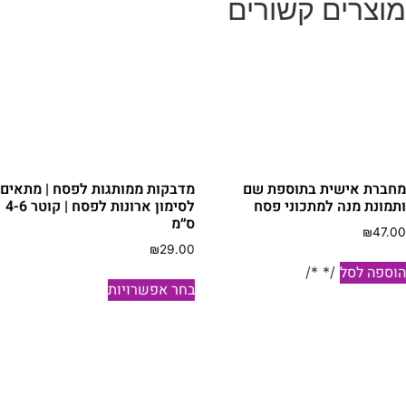
וצרים קשורים
חברת אישית בתוספת שם
מדבקות ממותגות לפסח | מתאים
תמונת מנה למתכוני פסח
לסימון ארונות לפסח | קוטר 4-6
ס״מ
₪
47.0
₪
29.00
וספה לסל
/* */
למוצר
בחר אפשרויות
זה
יש
מספר
סוגים.
ניתן
לבחור