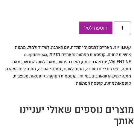
כמות
הוספה לסל
של
קופסת
הפתעות
יום
קטגוריות
,
מארזים לחגים,ימי הולדת, יום האהבה, לעידוד ולמזל
מתנות
אהבה
שמח
,
תגיות
,
אישיות לחגים
קופסאות הפתעה ומארזים
surprise box
,
,
,
,
VALENTINE
יום אהבה שמח
מארז הפתעה
מארז לשנה החדשה
מארז
,
,
,
,
,
מתנה
מארזים ליום האהבה
מתנה לאהוב
מתנה לאהובה
מתנה ליום האהבה
,
,
,
מתנה למישהו שאוהבים במיוחד
קופסאות הפתעה
קופסאות מעוצבות
,
קופסאות מתנה
קופסת הפתעות
וצרים נוספים שאולי יעניינו
ותך