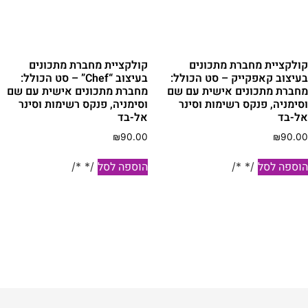
את
האפשרויות
בעמוד
ולקציית מחברת מתכונים
קולקציית מחברת מתכונים
המוצר
עיצוב קאפקייק – סט הכולל:
בעיצוב “Chef” – סט הכולל:
חברת מתכונים אישית עם שם
מחברת מתכונים אישית עם שם
סימניה, פנקס רשימות וסינר
וסימניה, פנקס רשימות וסינר
ל-בד
אל-בד
₪
90.00
₪
90.0
וספה לסל
הוספה לסל
/* */
/* */