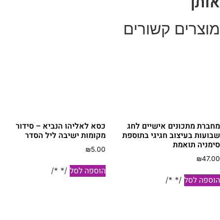
ותך
וצרים קשורים
חברת מתכונים אישיים לחג
כסא לאליהו הנביא – סידור
בועות בעיצוב חגיגי בתוספת
מקומות ישיבה ליל הסדר
ימניה תואמת
₪
5.00
₪
47.0
הוספה לסל
/* */
וספה לסל
/* */