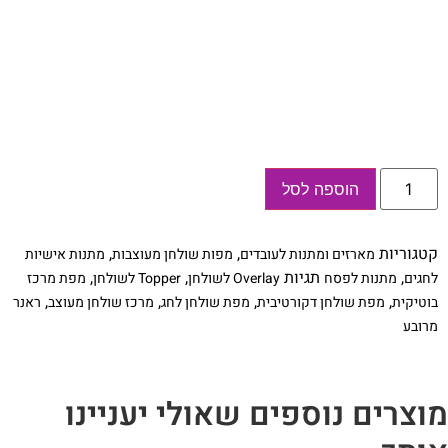
כמות
הוספה לסל
של
מרכז
שולחן
פרחוני
קטגוריות
,
,
מארזים ומתנות לעובדים
מפות שולחן מעוצבות
מתנות אישיות
,
תגיות
,
,
לחגים
מתנות לפסח
Overlay לשולחן
Topper לשולחן
מפת מרכז
,
,
,
,
בוטיקית
מפת שולחן דקורטיבית
מפת שולחן לחג
מרכז שולחן מעוצב
ראנר
מרובע
וצרים נוספים שאולי יעניינו