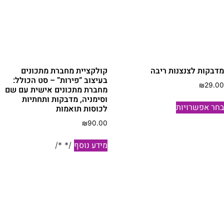
דבקות לצנצנות ריבה
קולקציית מחברת מתכונים
בעיצוב “פירות” – סט הכולל:
₪
29.0
מחברת מתכונים אישית עם שם
וסימניה, מדבקות ותחתיות
למוצר
חר אפשרויות
לכוסות תואמות
זה
יש
₪
90.00
מספר
מידע נוסף
/* */
סוגים.
ניתן
לבחור
את
האפשרויות
בעמוד
המוצר