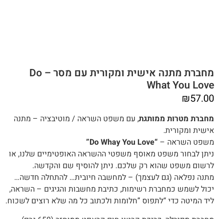
מחברת מתנה אישית ומקורית עם מסר – Do
What You Love
₪
57.00
מחברת מטרות‭ ‬ממותגת
, עם משפט השראה / מוטיבציה – מתנה
אישית ומקורית.
משפט‭ ‬השראה –
“Do Whay You Love”
‬לרשום‭ ‬משפט‭ ‬שהוא‭ ‬רק‭ ‬שלכם‭.‬ ניתן להוסיף שם והקדשה.
מתנה‭ ‬נפלאה (‬גם‭ ‬לעצמך) – למחשבה‭ ‬חיובית… ‬להתחלה‭ ‬חדשה‭…‬
יכול‭ ‬לשמש‭ ‬כמחברת‭ ‬רשימות, ‬כתיבת‭ ‬מחשבות‭ ‬והגיגים – השראה,
‬ליד‭ ‬המיטה‭ ‬כדי “‬לתפוס‭” ‬חלומות‭ ‬ולכתוב‭ ‬כל‭ ‬מה‭ ‬שלא‭ ‬רוצים‭ ‬לשכוח‭.‬