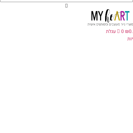
0
₪
0
עגלת
ת