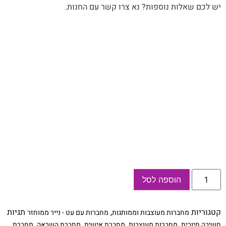
יש לכם שאלות נוספות? נא צרו קשר עם החנות.
כמות
הוספה לסל
של
מחברת
מתנה
אישית
קטגוריות
,
תגיות
מחברות מעוצבות וממותגות
מחברות עם עט - נייר ממוחזר
ומקורית
עם
,
,
,
,
חשיבה חיובית
מחברות מעוצבות
מחברת אישית
מחברת השראה
מחברת