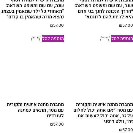
נה, עם שם ומשפט השראה:
שנה, עם שם ומשפט השראה:
הדרך הנכונה לחנך בני אדם
“מאחורי כל ילד שמאמין בעצמו,
יא להיות להם לדוגמא״
נמצא מורה שהאמין בו קודם”
₪
57.00
₪
57.0
וספה לסל
הוספה לסל
/* */
/* */
חברת מתנה אישית ומקורית
מחברת מתנה אישית ומקורית
ם מסר: ״אם אתה יכול לחלום
עם מסר, מתאים כמתנה
ל זה, אתה יכול לעשות את
לעובדים
ה״, וולט דיסני
₪
57.00
₪
57.0