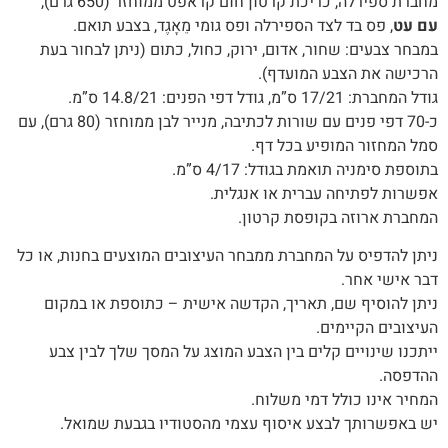
מחברת ספירלה, כריכת קרטון חום קראפט ממוחזר (650 גרם),
עם עט
, פס בד לצד הספירלה ופס גומי מֵאָגֶד, בצבע תואם.
במבחר צבעים: שחור, אדום, ירוק, כחול, כתום (ניתן לבחור בעת
הרכישה את הצבע המועדף).
גודל המחברת: 17/21 ס”מ, גודל דפי הפנים: 14.8/21 ס”מ.
כ-70 דפי פנים עם שורות לכתיבה, מנייר לבן ממוחזר (80 גרם), עם
סמל המחזור המופיע בכל דף.
בתוספת סימניה תואמת בגודל: 4/17 ס”מ.
אפשרות לפתיחה עברית או אנגלית.
המחברת ארוזה בקופסת קרטון.
‬דבר‭ ‬אישי‭ ‬אחר‭.‬
ניתן‭ ‬להוסיף‭ ‬שם‭,‬ תאריך, ‬הקדשה‭ ‬אישית – כתוספת או במקום
העיצובים הקיימים.
‬ההדפסה‭.‬
המחיר‭ ‬אינו‭ ‬כולל‭ ‬דמי‭ ‬משלוח‭.‬
יש‭ ‬באפשרותך‭ ‬לבצע‭ ‬איסוף‭ ‬עצמי‭ ‬מהסטודיו‭ ‬בגבעת‭ ‬שמואל‭.‬