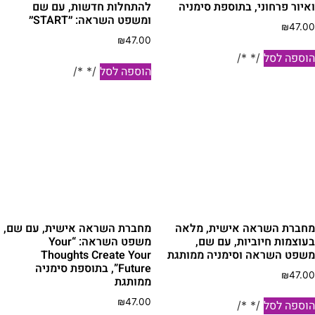
איור פרחוני, בתוספת סימניה
להתחלות חדשות, עם שם
ומשפט השראה: ״START״
₪
47.0
₪
47.00
וספה לסל
/* */
הוספה לסל
/* */
חברת השראה אישית, מלאה
מחברת השראה אישית, עם שם,
עוצמות חיוביות, עם שם,
משפט השראה: “Your
שפט השראה וסימניה ממותגת
Thoughts Create Your
Future”, בתוספת סימניה
₪
47.0
ממותגת
₪
47.00
וספה לסל
/* */