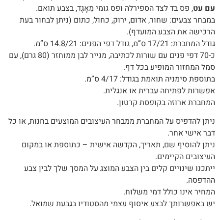
עם עט
, פס בד לצד הספירלה ופס גומי מֵאָגֶד, בצבע תואם.
במבחר צבעים: שחור, אדום, ירוק, כחול, כתום (ניתן לבחור בעת
הרכישה את הצבע המועדף).
גודל המחברת: 17/21 ס”מ, גודל דפי הפנים: 14.8/21 ס”מ.
כ-70 דפי פנים עם שורות לכתיבה, מנייר לבן ממוחזר (80 גרם), עם
סמל המחזור המופיע בכל דף.
בתוספת סימניה תואמת בגודל: 4/17 ס”מ.
אפשרות לפתיחה עברית או אנגלית.
המחברת ארוזה בקופסת קרטון.
‬דבר‭ ‬אישי‭ ‬אחר‭.‬
ניתן‭ ‬להוסיף‭ ‬שם‭,‬ תאריך, ‬הקדשה‭ ‬אישית – כתוספת או במקום
העיצובים הקיימים.
‬ההדפסה‭.‬
המחיר‭ ‬אינו‭ ‬כולל‭ ‬דמי‭ ‬משלוח‭.‬
יש‭ ‬באפשרותך‭ ‬לבצע‭ ‬איסוף‭ ‬עצמי‭ ‬מהסטודיו‭ ‬בגבעת‭ ‬שמואל‭.‬