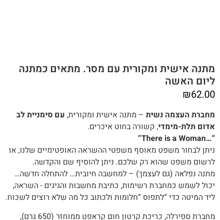
מתנה אישית ומקורית עם מסר. מתאים כמתנה
ליום האשה
₪
62.00
מחברת העצמה נשית
– מתנה אישית ומקורית,
עם סימניית לב
אדום תלת-מימדי
, קשורה בחוט איכרים.
“…There is a Woman”
‬לרשום‭ ‬משפט‭ ‬שהוא‭ ‬רק‭ ‬שלכם‭.‬ ניתן להוסיף שם והקדשה.
מתנה‭ ‬נפלאה (‬גם‭ ‬לעצמך) – ‬למחשבה‭ ‬חיובית… ‬להתחלה‭ ‬חדשה‭…‬
יכול‭ ‬לשמש‭ ‬כמחברת‭ ‬רשימות, ‬כתיבת‭ ‬מחשבות‭ ‬והגיגים ‭ -‬השראה,
‬ליד‭ ‬המיטה‭ ‬כדי “‬לתפוס‭” ‬חלומות‭ ‬ולכתוב‭ ‬כל‭ ‬מה‭ ‬שלא‭ ‬רוצים‭ ‬לשכוח‭.‬
מחברת ספירלה, כריכת קרטון חום קראפט ממוחזר (650 גרם),