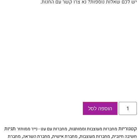
יש לכם שאלות נוספות? נא צרו קשר עם החנות.
כמות
הוספה לסל
של
מתנה
אישית
ומקורית
קטגוריות
,
תגיות
מחברות מעוצבות וממותגות
מחברות עם עט - נייר ממוחזר
עם
מסר.
,
,
,
,
חשיבה חיובית
מחברות מעוצבות
מחברת אישית
מחברת השראה
מחברת
מתאים