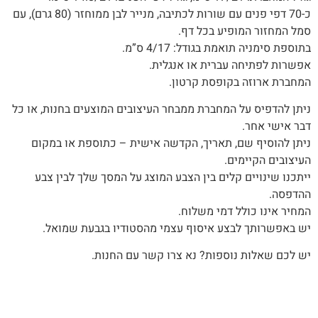
כ-70 דפי פנים עם שורות לכתיבה, מנייר לבן ממוחזר (80 גרם), עם
סמל המחזור המופיע בכל דף.
בתוספת סימניה תואמת בגודל: 4/17 ס”מ.
אפשרות לפתיחה עברית או אנגלית.
המחברת ארוזה בקופסת קרטון.
‬דבר‭ ‬אישי‭ ‬אחר‭.‬
ניתן‭ ‬להוסיף‭ ‬שם‭,‬ תאריך, ‬הקדשה‭ ‬אישית – כתוספת או במקום
העיצובים הקיימים.
‬ההדפסה‭.‬
המחיר‭ ‬אינו‭ ‬כולל‭ ‬דמי‭ ‬משלוח‭.‬
יש‭ ‬באפשרותך‭ ‬לבצע‭ ‬איסוף‭ ‬עצמי‭ ‬מהסטודיו‭ ‬בגבעת‭ ‬שמואל‭.‬
יש לכם שאלות נוספות? נא צרו קשר עם החנות.