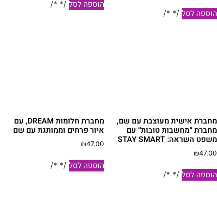
הוספה לסל
/* */
וספה לסל
/* */
חברת אישית מעוצבת עם שם,
מחברת חלומות DREAM, עם
חברת ״מחשבות טובות״ עם
איור פרחים וממותגת עם שם
פט השראה: STAY SMART
₪
47.00
₪
47.0
הוספה לסל
/* */
וספה לסל
/* */