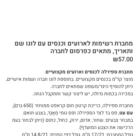
מחברת רשימות לארועים וכנסים עם לוגו שם
ותאריך, מתאים כפרסום לחברה
₪
57.00
מחברת ספירלה לכנסים וארועים מקצועיים
.
מוצר קד״מ בכנסים מקצועיים. בתוספת לוגו חברה ושמות אישיים,
ניתן להוסיף היגד/משפט שמתאים לחברה.
במכירה בכמות גדולה, יש ליצור קשר ותתקבל הנחה.
מחברת ספירלה, כריכת קרטון חום קראפט ממוחזר (650 גרם),
עם עט
, פס בד לצד הספירלה ופס גומי מֵאָגֶד, בצבע תואם.
במבחר צבעים: שחור, אדום, ירוק, כחול, כתום (ניתן לבחור בעת
הרכישה את הצבע המועדף).
גודל המחברת: 17/21 ס”מ, גודל דפי הפנים: 14.8/21 ס”מ.