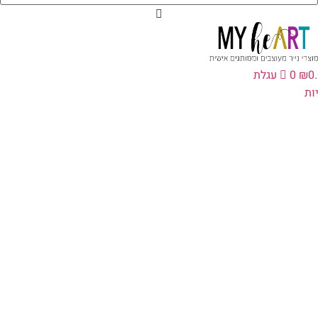
0
₪
0
עגלת
ת