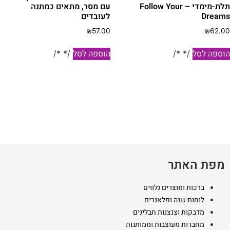
תלת-מימדי – Follow Your
עם מסר, מתאים כמתנה
Dream
לעובדים
₪
57.00
₪
62.0
וספה לסל
הוספה לסל
/* */
/* */
מפת האתר
ברכות ומוצרים נלווים
לוחות שנה ופלאנרים
מדבקות וצנצנות תבלינים
מחברות מעוצבות וממותגות