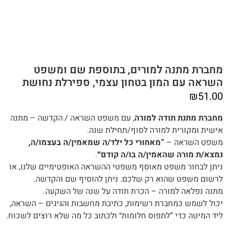
מחברת מתנה למורים, בתוספת שם ומשפט
השראה עם המון בטחון עצמי, ספירלת נחושת
₪
51.00
מחברת מתנת תודה למורה
, עם משפט השראה / הקדשה – מתנה
אישית ומקורית למורה לסוף/תחילת שנה.
משפט‭ ‬השראה –
“מאחורי כל ילד/ה שמאמין/ה בעצמו/ה,
נמצא/ת מורה שהאמין/ה בו/ה קודם״
.
‬לרשום‭ ‬משפט‭ ‬שהוא‭ ‬רק‭ ‬שלכם‭.‬ ניתן להוסיף שם והקדשה.
מתנה‭ ‬נפלאה למורה – הכרת תודה על שנה של השקעה.
יכול‭ ‬לשמש‭ ‬כמחברת‭ ‬רשימות, ‬כתיבת‭ ‬מחשבות‭ ‬והגיגים – השראה,
‬ליד‭ ‬המיטה‭ ‬כדי “‬לתפוס ‬חלומות‬״‭ ‬ולכתוב‭ ‬כל‭ ‬מה‭ ‬שלא‭ ‬רוצים‭ ‬לשכוח‭.‬