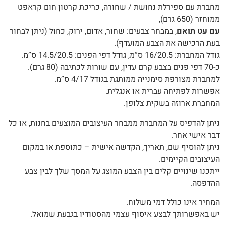
מחברת עם ספירלת נחושת / שחורה, כריכת קרטון חום קראפט
ממוחזר (650 גרם),
עם עט תואם
, במבחר צבעים: שחור, אדום, ירוק, כחול (ניתן לבחור
בעת הרכישה את הצבע המועדף).
גודל המחברת: 16/20.5 ס”מ, גודל דפי הפנים: 14.5/20.5 ס”מ.
כ-70 דפי פנים בצבע קרם עדין, עם שורות לכתיבה (80 גרם).
למחברת מצורפת סימנייה ממותגת בגודל 4/17 ס”מ.
אפשרות לפתיחה עברית או אנגלית.
המחברת ארוזה בשקית צלופן.‬
‬דבר‭ ‬אישי‭ ‬אחר‭.‬
ניתן‭ ‬להוסיף‭ ‬שם‭,‬ תאריך, ‬הקדשה‭ ‬אישית – כתוספת או במקום
העיצובים הקיימים.
‬ההדפסה‭.‬
המחיר‭ ‬אינו‭ ‬כולל‭ ‬דמי‭ ‬משלוח‭.‬
יש‭ ‬באפשרותך‭ ‬לבצע‭ ‬איסוף‭ ‬עצמי‭ ‬מהסטודיו‭ ‬בגבעת‭ ‬שמואל‭.‬