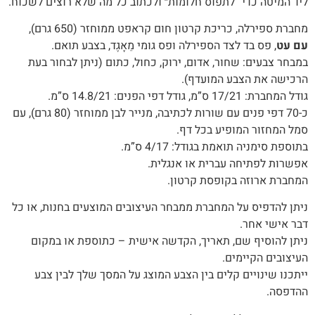
‬ליד‭ ‬המיטה‭ ‬כדי “‬לתפוס ‬חלומות‬״‭ ‬ולכתוב‭ ‬כל‭ ‬מה‭ ‬שלא‭ ‬רוצים‭ ‬לשכוח‭.‬
מחברת ספירלה, כריכת קרטון חום קראפט ממוחזר (650 גרם),
עם עט
, פס בד לצד הספירלה ופס גומי מֵאָגֶד, בצבע תואם.
במבחר צבעים: שחור, אדום, ירוק, כחול, כתום (ניתן לבחור בעת
הרכישה את הצבע המועדף).
גודל המחברת: 17/21 ס”מ, גודל דפי הפנים: 14.8/21 ס”מ.
כ-70 דפי פנים עם שורות לכתיבה, מנייר לבן ממוחזר (80 גרם), עם
סמל המחזור המופיע בכל דף.
בתוספת סימניה תואמת בגודל: 4/17 ס”מ.
אפשרות לפתיחה עברית או אנגלית.
המחברת ארוזה בקופסת קרטון.
‬דבר‭ ‬אישי‭ ‬אחר‭.‬
ניתן‭ ‬להוסיף‭ ‬שם‭,‬ תאריך, ‬הקדשה‭ ‬אישית – כתוספת או במקום
העיצובים הקיימים.
‬ההדפסה‭.‬