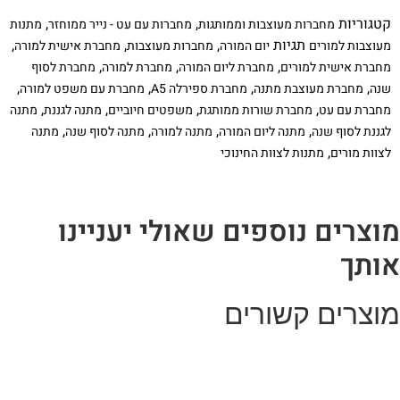
למורה
קטגוריות
,
,
מחברות מעוצבות וממותגות
מחברות עם עט - נייר ממוחזר
מתנות
לסוף
שנה,
תגיות
,
,
,
מעוצבות למורים
יום המורה
מחברות מעוצבות
מחברת אישית למורה
עם
,
,
,
מחברת אישית למורים
מחברת ליום המורה
מחברת למורה
מחברת לסוף
שם
ומשפט
,
,
,
,
שנה
מחברת מעוצבת מתנה
מחברת ספירלה A5
מחברת עם משפט למורה
השראה:
,
,
,
,
מחברת עם עט
מחברת שורות ממותגת
משפטים חיוביים
מתנה לגננת
מתנה
״הדרך
הנכונה
,
,
,
,
לגננת לסוף שנה
מתנה ליום המורה
מתנה למורה
מתנה לסוף שנה
מתנה
לחנך
,
לצוות מורים
מתנות לצוות החינוכי
בני
אדם
היא
להיות
להם
וצרים נוספים שאולי יעניינו
לדוגמא״
ותך
וצרים קשורים