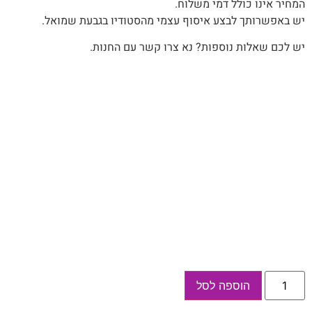
המחיר‭ ‬אינו‭ ‬כולל‭ ‬דמי‭ ‬משלוח‭.‬
יש‭ ‬באפשרותך‭ ‬לבצע‭ ‬איסוף‭ ‬עצמי‭ ‬מהסטודיו‭ ‬בגבעת‭ ‬שמואל‭.‬
יש לכם שאלות נוספות? נא צרו קשר עם החנות.
כמות
הוספה לסל
של
מחברת
אישית