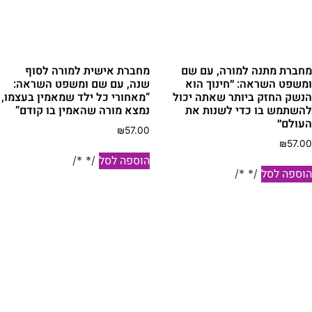
חברת מתנה למורה, עם שם
מחברת אישית למורה לסוף
משפט השראה: ״חינוך הוא
שנה, עם שם ומשפט השראה:
נשק החזק ביותר שאתה יכול
“מאחורי כל ילד שמאמין בעצמו,
השתמש בו כדי לשנות את
נמצא מורה שהאמין בו קודם”
עולם״
₪
57.00
₪
57.0
הוספה לסל
/* */
וספה לסל
/* */