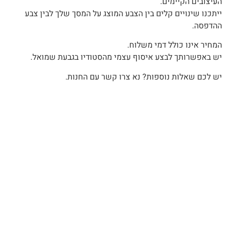
העיצובים הקיימים.
‬ההדפסה‭.‬
המחיר‭ ‬אינו‭ ‬כולל‭ ‬דמי‭ ‬משלוח‭.‬
יש‭ ‬באפשרותך‭ ‬לבצע‭ ‬איסוף‭ ‬עצמי‭ ‬מהסטודיו‭ ‬בגבעת‭ ‬שמואל‭.‬
יש לכם שאלות נוספות? נא צרו קשר עם החנות.