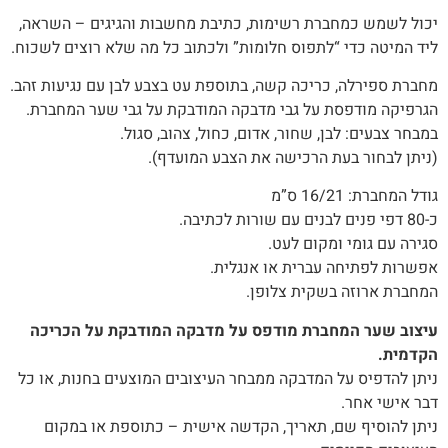
יכול‭ ‬לשמש‭ ‬כמחברת‭ ‬רשימות, ‬כתיבת‭ ‬מחשבות‭ ‬והגיגים – השראה,
‬ליד‭ ‬המיטה‭ ‬כדי “לתפוס ‬חלומות”‭ ‬ולכתוב‭ ‬כל‭ ‬מה‭ ‬שלא‭ ‬רוצים‭ ‬לשכוח‭.‬
מחברת‭ ‬ספירלה, ‬כריכה קשה, בתוספת‭ ‬עט בצבע לבן עם נגיעות זהב.
הגרפיקה מודפסת על גבי מדבקה המודבקת על גבי שער המחברת.
במבחר צבעים: לבן, שחור‭,‬ אדום, כחול, צהוב, סגול.
(ניתן לבחור בעת הרכישה את הצבע המועדף).
גודל‭ ‬המחברת: 16/21 ס”מ
כ-80 דפי פנים לבנים עם שורות לכתיבה.
סגירה עם גומי ומקום לעט.
אפשרות‭ ‬לפתיחה‭ ‬עברית‭ ‬או‭ ‬אנגלית.
המחברת‭ ‬ארוזה‭ ‬בשקית צלופן.
עיצוב שער המחברת מודפס על מדבקה המודבקת על הכריכה
הקדמית.
‬דבר‭ ‬אישי‭ ‬אחר‭.‬
ניתן‭ ‬להוסיף‭ ‬שם‭,‬ תאריך, ‬הקדשה‭ ‬אישית – כתוספת או במקום