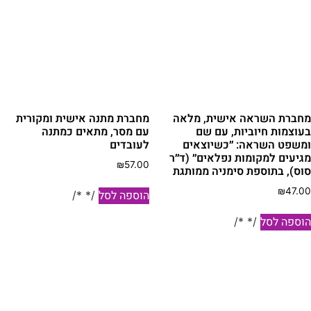
חברת השראה אישית, מלאה
מחברת מתנה אישית ומקורית
עוצמות חיוביות, עם שם
עם מסר, מתאים כמתנה
משפט השראה: ״כשיוצאים
לעובדים
גיעים למקומות נפלאים״ (ד״ר
₪
57.00
וס), בתוספת סימניה ממותגת
₪
47.0
הוספה לסל
/* */
וספה לסל
/* */