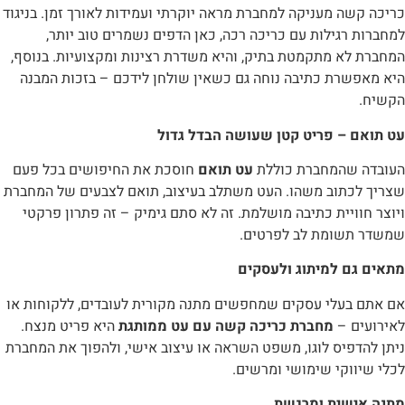
כריכה קשה מעניקה למחברת מראה יוקרתי ועמידות לאורך זמן. בניגוד
למחברות רגילות עם כריכה רכה, כאן הדפים נשמרים טוב יותר,
המחברת לא מתקמטת בתיק, והיא משדרת רצינות ומקצועיות. בנוסף,
היא מאפשרת כתיבה נוחה גם כשאין שולחן לידכם – בזכות המבנה
הקשיח.
עט תואם – פריט קטן שעושה הבדל גדול
העובדה שהמחברת כוללת
עט תואם
חוסכת את החיפושים בכל פעם
שצריך לכתוב משהו. העט משתלב בעיצוב, תואם לצבעים של המחברת
ויוצר חוויית כתיבה מושלמת. זה לא סתם גימיק – זה פתרון פרקטי
שמשדר תשומת לב לפרטים.
מתאים גם למיתוג ולעסקים
אם אתם בעלי עסקים שמחפשים מתנה מקורית לעובדים, ללקוחות או
לאירועים –
מחברת כריכה קשה עם עט ממותגת
היא פריט מנצח.
ניתן להדפיס לוגו, משפט השראה או עיצוב אישי, ולהפוך את המחברת
לכלי שיווקי שימושי ומרשים.
מתנה אישית ומרגשת