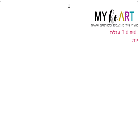
0
₪
0
עגלת
ת