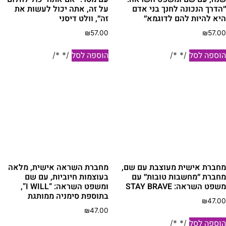
הדרך הנכונה לחנך בני אדם
על זה, אתה יכול לעשות את
יא להיות להם לדוגמא״
זה״, וולט דיסני
₪
57.00
₪
57.0
וספה לסל
הוספה לסל
/* */
/* */
חברת אישית מעוצבת עם שם,
מחברת השראה אישית, מלאה
חברת ״מחשבות טובות״ עם
בעוצמות חיוביות, עם שם
פט השראה: STAY BRAVE
ומשפט השראה: “I WILL”,
בתוספת סימניה ממותגת
₪
47.0
₪
47.00
וספה לסל
/* */