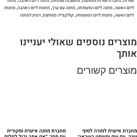
,
,
,
,
שורות
מחברת שורות ממותגת
מחשבות שמחות
מתנה ליום האהבה
מתנה
וסימניות
,
,
,
,
ליום האשה
מתנה ליום המשפחה
מתנה עם ערך
מתנות ליום האהבה
מתנות
תואמות
,
,
,
ליום האשה
מתנות ליום המשפחה
קולקצייה ממותגת
רעיון למתנה
וצרים נוספים שאולי יעניינו
ותך
וצרים קשורים
חברת אישית למורה לסוף
מחברת מתנה אישית ומקורית
נה, עם שם ומשפט השראה:
עם מסר: ״אם אתה יכול לחלום