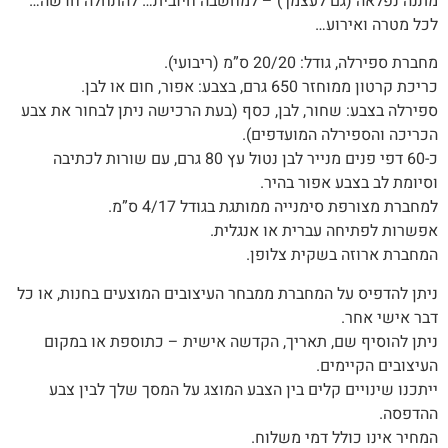
מתנה‭ ‬נפלאה (‬גם‭ ‬לעצמך) – למחשבה‭ ‬חיובית… ‬להתחלה‭ ‬חדשה…
לכל מטרה ואירוע…
מחברת ספירלה, גודל: 20/20 ס”מ (ריבועי).
כריכת קרטון ממוחזר 650 גרם, בצבע: אפור, חום או לבן.
ספירלה בצבע: שחור, לבן, כסף (בעת הרכישה ניתן לבחור את צבע
הכריכה והספירלה המועדפים)‭.‬
כ-60 דפי פנים מנייר לבן נטול עץ 80 גרם, עם שורות לכתיבה
וסיומת לב בצבע אפור בהיר.
למחברת מצורפת סימנייה ממותגת בגודל 4/17 ס”מ.
אפשרות‭ ‬לפתיחה‭ ‬עברית‭ ‬או‭ ‬אנגלית‭.‬
המחברת‭ ‬ארוזה‭ ‬בשקית צלופן.
‬דבר‭ ‬אישי‭ ‬אחר‭.‬
ניתן‭ ‬להוסיף‭ ‬שם‭,‬ תאריך, ‬הקדשה‭ ‬אישית – כתוספת או במקום
העיצובים הקיימים.
‬ההדפסה‭.‬
המחיר‭ ‬אינו‭ ‬כולל‭ ‬דמי‭ ‬משלוח‭.‬