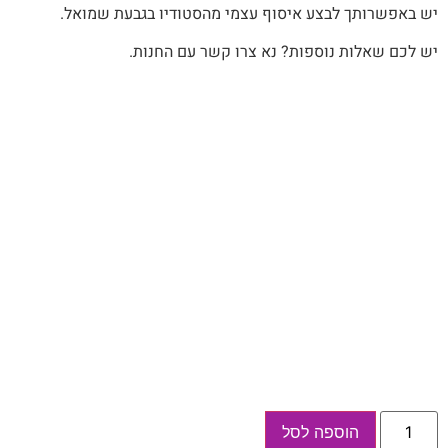
יש‭ ‬באפשרותך‭ ‬לבצע‭ ‬איסוף‭ ‬עצמי‭ ‬מהסטודיו‭ ‬בגבעת‭ ‬שמואל‭.‬
יש לכם שאלות נוספות? נא צרו קשר עם החנות.
כמות
הוספה לסל
של