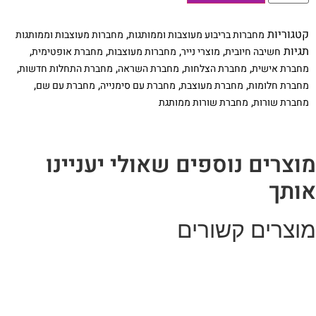
מחברת
מעוצבת
עם
קטגוריות
,
מחברות בריבוע מעוצבות וממותגות
מחברות מעוצבות וממותגות
שם
ומשפט
תגיות
,
,
,
,
חשיבה חיובית
מוצרי נייר
מחברות מעוצבות
מחברת אופטימית
השראה:
,
,
,
,
מחברת אישית
מחברת הצלחות
מחברת השראה
מחברת התחלות חדשות
״Whatever
you
,
,
,
,
מחברת חלומות
מחברת מעוצבת
מחברת עם סימנייה
מחברת עם שם
are
,
מחברת שורות
מחברת שורות ממותגת
be
a
good
one״
וצרים נוספים שאולי יעניינו
ותך
וצרים קשורים