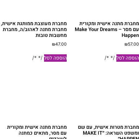
חברת מתנה אישית ומקורית
מחברת מעוצבת ממותגת אישית,
עם מסר – Make Your Dreams
מחברת מתנה לאהוב/ה, מחברת
Happe
מחשבות טובות
₪
47.00
₪
57.0
וספה לסל
הוספה לסל
/* */
/* */
חברת מטרות אישית, עם שם
מחברת מתנה אישית ומקורית
ומשפט השראה: ״MAKE IT
עם מסר, מתאים כמתנה
HAPPE״
לעובדים