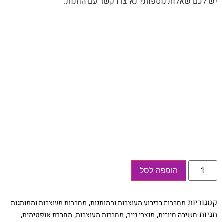
יש לכם שאלות נוספות? נא צרו קשר עם החנות.
כמות
הוספה לסל
של
מחברת
חלומות
מעוצבת
קטגוריות
,
מחברות בריבוע מעוצבות וממותגות
מחברות מעוצבות וממותגות
עם
שם
תגיות
,
,
,
,
חשיבה חיובית
מוצרי נייר
מחברות מעוצבות
מחברת אופטימית
ומסגרת