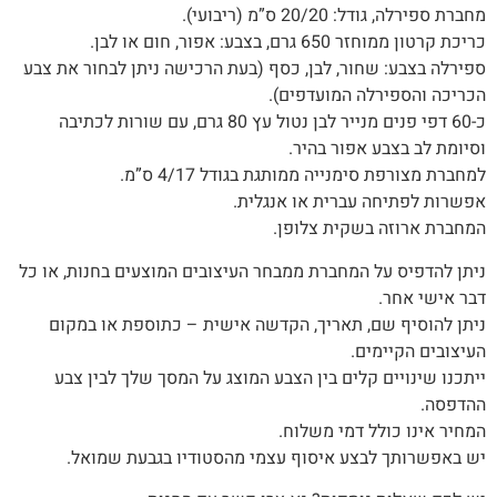
מחברת ספירלה, גודל: 20/20 ס”מ (ריבועי).
כריכת קרטון ממוחזר 650 גרם, בצבע: אפור, חום או לבן.
ספירלה בצבע: שחור, לבן, כסף (בעת הרכישה ניתן לבחור את צבע
הכריכה והספירלה המועדפים)‭.‬
כ-60 דפי פנים מנייר לבן נטול עץ 80 גרם, עם שורות לכתיבה
וסיומת לב בצבע אפור בהיר.
למחברת מצורפת סימנייה ממותגת בגודל 4/17 ס”מ.
אפשרות‭ ‬לפתיחה‭ ‬עברית‭ ‬או‭ ‬אנגלית‭.‬
המחברת‭ ‬ארוזה‭ ‬בשקית צלופן.
‬דבר‭ ‬אישי‭ ‬אחר‭.‬
ניתן‭ ‬להוסיף‭ ‬שם‭,‬ תאריך, ‬הקדשה‭ ‬אישית – כתוספת או במקום
העיצובים הקיימים.
‬ההדפסה‭.‬
המחיר‭ ‬אינו‭ ‬כולל‭ ‬דמי‭ ‬משלוח‭.‬
יש‭ ‬באפשרותך‭ ‬לבצע‭ ‬איסוף‭ ‬עצמי‭ ‬מהסטודיו‭ ‬בגבעת‭ ‬שמואל‭.‬