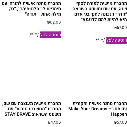
חברת אישית למורה לסוף
מחברת מתנה אישית למורה, עם
נה, עם שם ומשפט השראה:
סימניית לב תלת-מימדי, ״רק
הדרך הנכונה לחנך בני אדם
מילה אחת – תודה״
יא להיות להם לדוגמא״
₪
62.00
₪
57.0
הוספה לסל
/* */
וספה לסל
/* */
חברת מתנה אישית ומקורית
מחברת אישית מעוצבת עם שם,
עם מסר – Make Your Dreams
מחברת ״מחשבות טובות״ עם
Happe
משפט השראה: STAY BRAVE
₪
47.00
₪
57.0