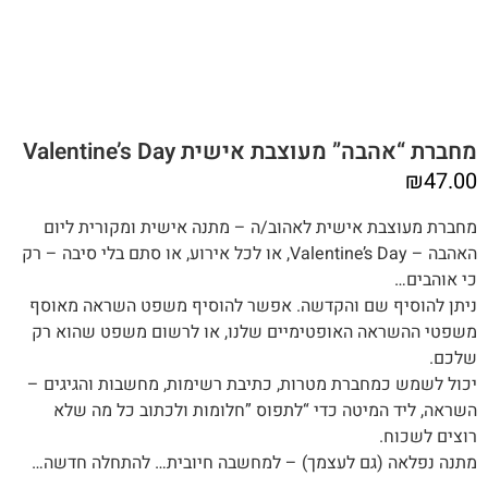
מחברת “אהבה” מעוצבת אישית Valentine’s Day
₪
47.00
מחברת מעוצבת אישית לאהוב/ה – מתנה אישית ומקורית ליום
האהבה – Valentine’s Day, או לכל אירוע, או סתם בלי סיבה – רק
כי אוהבים…
‬שלכם‭.‬
יכול‭ ‬לשמש‭ ‬כמחברת מטרות,‭ ‬כתיבת רשימות, ‬מחשבות‭ ‬והגיגים –
‬רוצים‭ ‬לשכוח.
מתנה‭ ‬נפלאה (‬גם‭ ‬לעצמך) – למחשבה‭ ‬חיובית… ‬להתחלה‭ ‬חדשה‭…‬