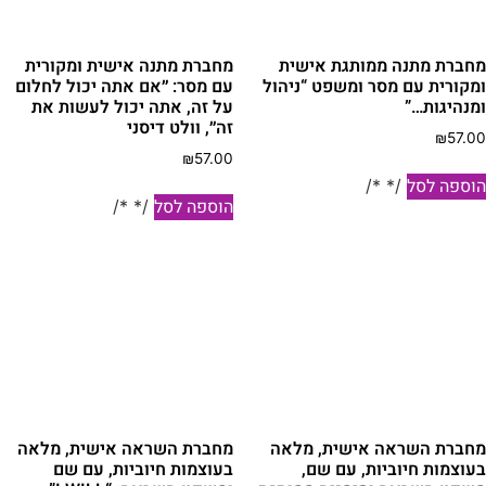
חברת מתנה ממותגת אישית
מחברת מתנה אישית ומקורית
מקורית עם מסר ומשפט “ניהול
עם מסר: ״אם אתה יכול לחלום
מנהיגות…”
על זה, אתה יכול לעשות את
זה״, וולט דיסני
₪
57.0
₪
57.00
וספה לסל
/* */
הוספה לסל
/* */
חברת השראה אישית, מלאה
מחברת השראה אישית, מלאה
עוצמות חיוביות, עם שם,
בעוצמות חיוביות, עם שם