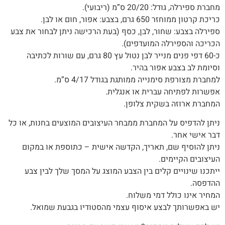
מחברת ספירלה, גודל: 20/20 ס”מ (ריבועי).
כריכת קרטון ממוחזר 650 גרם, בצבע: אפור, חום או לבן.
ספירלה בצבע: שחור, לבן, כסף (בעת הרכישה ניתן לבחור את צבע
הכריכה והספירלה המועדפים)‭.‬
כ-60 דפי פנים מנייר לבן נטול עץ 80 גרם, עם שורות לכתיבה
וסיומת לב בצבע אפור בהיר.
למחברת מצורפת סימנייה ממותגת בגודל 4/17 ס”מ.
אפשרות‭ ‬לפתיחה‭ ‬עברית‭ ‬או‭ ‬אנגלית‭.‬
המחברת‭ ‬ארוזה‭ ‬בשקית צלופן.
‬דבר‭ ‬אישי‭ ‬אחר‭.‬
ניתן‭ ‬להוסיף‭ ‬שם‭,‬ תאריך, ‬הקדשה‭ ‬אישית – כתוספת או במקום
העיצובים הקיימים.
‬ההדפסה‭.‬
המחיר‭ ‬אינו‭ ‬כולל‭ ‬דמי‭ ‬משלוח‭.‬
יש‭ ‬באפשרותך‭ ‬לבצע‭ ‬איסוף‭ ‬עצמי‭ ‬מהסטודיו‭ ‬בגבעת‭ ‬שמואל‭.‬