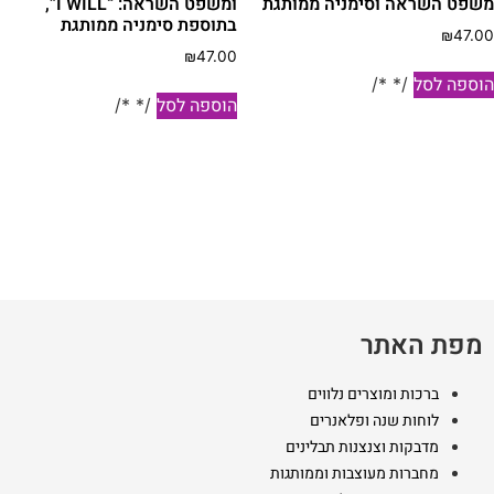
שפט השראה וסימניה ממותגת
ומשפט השראה: “I WILL”,
בתוספת סימניה ממותגת
₪
47.0
₪
47.00
וספה לסל
/* */
הוספה לסל
/* */
מפת האתר
ברכות ומוצרים נלווים
לוחות שנה ופלאנרים
מדבקות וצנצנות תבלינים
מחברות מעוצבות וממותגות