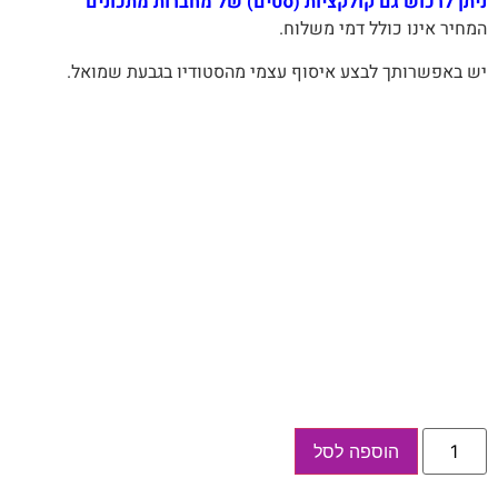
ניתן לרכוש גם קולקציות (סטים) של מחברות מתכונים
המחיר‭ ‬אינו‭ ‬כולל‭ ‬דמי‭ ‬משלוח‭.‬
יש באפשרותך לבצע איסוף עצמי מהסטודיו בגבעת שמואל.
כמות
הוספה לסל
של
קולקציית
מחברת