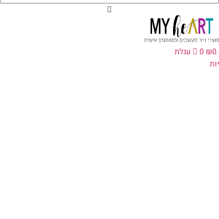
0
₪
0
עגלת
ת