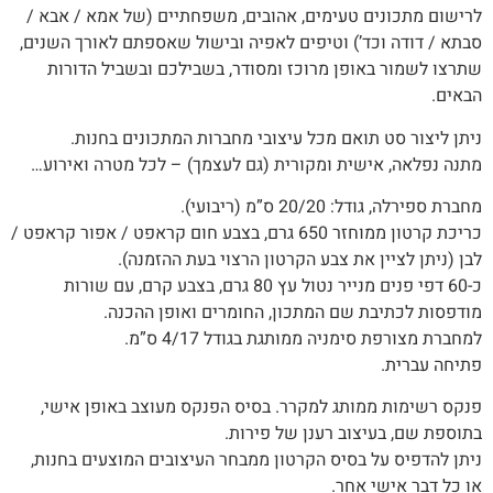
לרישום מתכונים טעימים, אהובים, משפחתיים (של אמא / אבא /
סבתא / דודה וכד’) וטיפים לאפיה ובישול שאספתם לאורך השנים,‬‬
שתרצו לשמור באופן מרוכז ומסודר, בשבילכם ובשביל הדורות
הבאים.
ניתן ליצור סט תואם מכל עיצובי מחברות המתכונים בחנות.
מתנה‭ ‬נפלאה, אישית ומקורית (‬גם‭ ‬לעצמך) – לכל מטרה ואירוע…
מחברת ספירלה, גודל: 20/20 ס”מ (ריבועי).
כריכת קרטון ממוחזר 650 גרם, בצבע חום קראפט / אפור קראפט /
לבן (ניתן לציין את צבע הקרטון הרצוי בעת ההזמנה).
כ-60 דפי פנים מנייר נטול עץ 80 גרם, בצבע קרם, עם שורות
מודפסות לכתיבת שם המתכון, החומרים ואופן ההכנה.
למחברת מצורפת סימניה ממותגת בגודל 4/17 ס”מ.
פתיחה‭ ‬עברית‭.
פנקס רשימות ממותג למקרר. בסיס הפנקס מעוצב באופן אישי,
בתוספת שם, בעיצוב רענן של פירות.
ניתן להדפיס על בסיס הקרטון ממבחר העיצובים המוצעים בחנות,
או כל דבר אישי אחר.