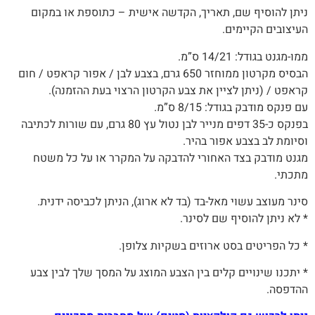
ניתן‭ ‬להוסיף‭ ‬שם‭,‬ תאריך, ‬הקדשה‭ ‬אישית – כתוספת או במקום
העיצובים הקיימים.
ממו-מגנט בגודל: 14/21 ס”מ.
הבסיס מקרטון ממוחזר 650 גרם, בצבע לבן / אפור קראפט / חום
קראפט / (ניתן לציין את צבע הקרטון הרצוי בעת ההזמנה).
עם פנקס מודבק בגודל: 8/15 ס”מ.
בפנקס כ-35 דפים מנייר לבן נטול עץ 80 גרם, עם שורות לכתיבה
וסיומת לב בצבע אפור בהיר.
מגנט מודבק בצד האחורי להדבקה על המקרר או על כל משטח
מתכתי.
סינר מעוצב עשוי מאל-בד (בד לא ארוג), הניתן לכביסה ידנית.
* לא ניתן להוסיף שם לסינר.
* כל הפריטים בסט ארוזים בשקיות צלופן.
* יתכנו שינויים קלים בין הצבע המוצג על המסך שלך לבין צבע
ההדפסה.