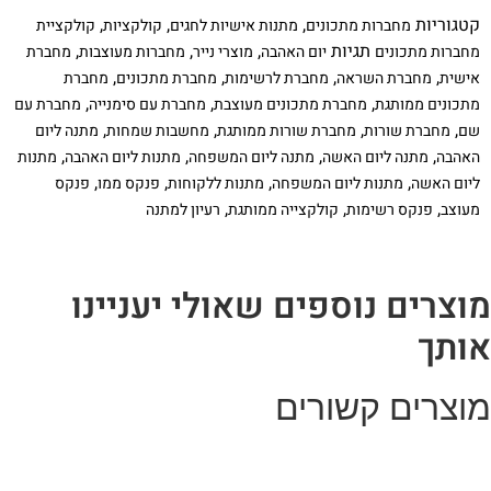
מתכונים
קטגוריות
,
,
,
מחברות מתכונים
מתנות אישיות לחגים
קולקציות
קולקציית
לחג
–
תגיות
,
,
,
מחברות מתכונים
יום האהבה
מוצרי נייר
מחברות מעוצבות
מחברת
סט
,
,
,
,
אישית
מחברת השראה
מחברת לרשימות
מחברת מתכונים
מחברת
הכולל:
מחברת
,
,
,
מתכונים ממותגת
מחברת מתכונים מעוצבת
מחברת עם סימנייה
מחברת עם
מתכונים
,
,
,
,
שם
מחברת שורות
מחברת שורות ממותגת
מחשבות שמחות
מתנה ליום
אישית
עם
,
,
,
,
האהבה
מתנה ליום האשה
מתנה ליום המשפחה
מתנות ליום האהבה
מתנות
שם
,
,
,
,
ליום האשה
מתנות ליום המשפחה
מתנות ללקוחות
פנקס ממו
פנקס
וסימניה,
פנקס
,
,
,
מעוצב
פנקס רשימות
קולקצייה ממותגת
רעיון למתנה
ממו
מגנט
וסינר
אל-בד
וצרים נוספים שאולי יעניינו
ותך
וצרים קשורים