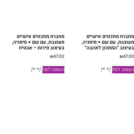
חברת מתכונים אישיים
מחברת מתכונים אישיים
עוצבת, עם שם + סימניה,
מעוצבת, עם שם + סימניה,
עיצוב “המתכון לאהבה”
בעיצוב פירות – אבטיח
₪
47.00
₪
47.0
וספה לסל
הוספה לסל
/* */
/* */