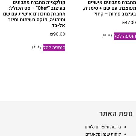
חברת מתכונים אישיים
קולקציית מחברת מתכונים
עוצבת, עם שם + סימניה,
בעיצוב “Chef” – סט הכולל:
עיצוב פירות – קיווי
מחברת מתכונים אישית עם שם
וסימניה, פנקס רשימות וסינר
₪
47.0
אל-בד
₪
90.00
וספה לסל
/* */
הוספה לסל
/* */
מפת האתר
ברכות ומוצרים נלווים
לוחות שנה ופלאנרים