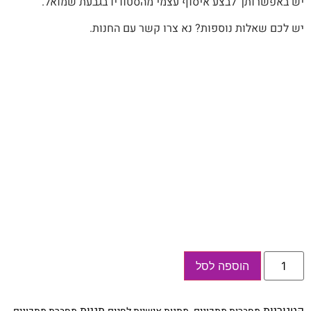
יש‭ ‬באפשרותך‭ ‬לבצע‭ ‬איסוף‭ ‬עצמי‭ ‬מהסטודיו‭ ‬בגבעת‭ ‬שמואל‭.‬
יש לכם שאלות נוספות? נא צרו קשר עם החנות.
כמות
הוספה לסל
של
מחברת
מתכוני
חג
קטגוריות
,
תגיות
,