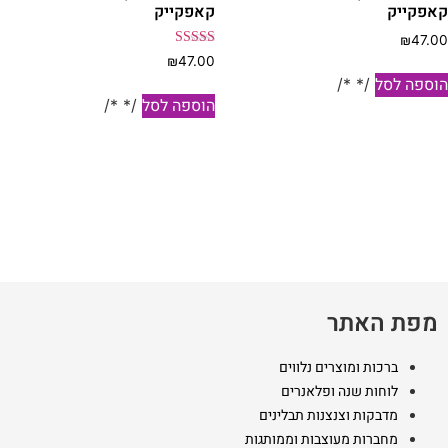
אפקייק
קאפקייק
₪
47.0
דורג
₪
47.00
5.00
וספה לסל
/* */
מתוך 5
הוספה לסל
/* */
מפת האתר
ברכות ומוצרים נלווים
לוחות שנה ופלאנרים
מדבקות וצנצנות תבלינים
מחברות מעוצבות וממותגות