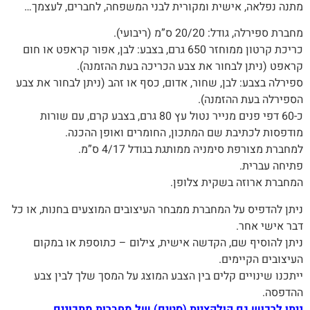
מתנה‭ ‬נפלאה, אישית ומקורית לבני המשפחה, לחברים, לעצמך…
מחברת ספירלה, גודל: 20/20 ס”מ (ריבועי).
כריכת קרטון ממוחזר 650 גרם, בצבע: לבן, אפור קראפט או חום
קראפט (ניתן לבחור את צבע הכריכה בעת ההזמנה).
ספירלה בצבע: לבן, שחור, אדום, כסף או זהב (ניתן לבחור את צבע
הספירלה בעת ההזמנה)‭.‬
כ-60 דפי פנים מנייר נטול עץ 80 גרם, בצבע קרם, עם שורות
מודפסות לכתיבת שם המתכון, החומרים ואופן ההכנה.
למחברת מצורפת סימניה ממותגת בגודל 4/17 ס”מ.
פתיחה עברית.‬
המחברת‭ ‬ארוזה‭ ‬בשקית צלופן.‬
‬דבר‭ ‬אישי‭ ‬אחר‭.‬
ניתן‭ ‬להוסיף‭ ‬שם‭,‬ הקדשה‭ ‬אישית, צילום – כתוספת או במקום
העיצובים הקיימים.
‬ההדפסה‭.‬
ניתן לרכוש גם קולקציות (סטים) של מחברות מתכונים