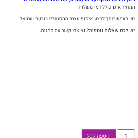
המחיר‭ ‬אינו‭ ‬כולל‭ ‬דמי‭ ‬משלוח‭.‬
יש‭ ‬באפשרותך‭ ‬לבצע‭ ‬איסוף‭ ‬עצמי‭ ‬מהסטודיו‭ ‬בגבעת‭ ‬שמואל‭.‬
יש לכם שאלות נוספות? נא צרו קשר עם החנות.
כמות
הוספה לסל
של