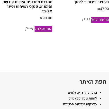
עיצוב פירות – לימון
מחברת מתכונים אישית עם שם
וסימניה, פנקס רשימות וסינר
₪
47.0
אל-בד
₪
90.00
וספה לסל
/* */
הוספה לסל
/* */
מפת האתר
ברכות ומוצרים נלווים
לוחות שנה ופלאנרים
מדבקות וצנצנות תבלינים