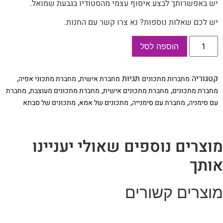
יש‭ ‬באפשרותך‭ ‬לבצע‭ ‬איסוף‭ ‬עצמי‭ ‬מהסטודיו‭ ‬בגבעת‭ ‬שמואל‭.‬
יש לכם שאלות נוספות? נא צרו קשר עם החנות.
כמות
הוספה לסל
של
מחברת
מתכונים
אישיים
קטגוריה
תגיות
,
,
מחברות מתכונים
מחברת אישית
מחברת מתכוני אפיה
מעוצבת,
עם
,
,
,
מחברת מתכונים
מחברת מתכונים אישית
מחברת מתכונים מעוצבת
מחברת
שם
,
,
,
עם סימניה
מחברת עם סימנייה
מתכונים של אמא
מתכונים של סבתא
+
סימניה,
בעיצוב
פירות
-
מוצרים נוספים שאולי יעניינו
תפוז
אותך
מוצרים קשורים