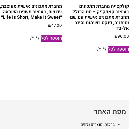
קולקציית מחברת מתכונים
מחברת מתכונים אישית מעוצבת,
בעיצוב קאפקייק – סט הכולל:
עם שם, בעיצוב משפט השראה:
מחברת מתכונים אישית עם שם
״Life Is Short, Make It Sweet״
וסימניה, פנקס רשימות וסינר
₪
47.00
אל-בד
₪
90.00
הוספה לסל
/* */
הוספה לסל
/* */
מפת האתר
ברכות ומוצרים נלווים