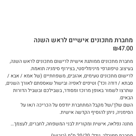
מחברת מתכונים אישיים לראש השנה
₪
47.00
מחברת מתכונים ממותגת אישית לרישום מתכונים לראש השנה,
בעיצוב טיפוגרפי מינימליסטי, בצירוף סימניה תואמת.
לרישום מתכונים טעימים, אהובים, משפחתיים (של אמא / אבא /
סבתא / דודה וכד’) וטיפים לאפיה ובישול שאספתם לאורך השנים,‬‬
שתרצו לשמור באופן מרוכז ומסודר, בשבילכם ובשביל הדורות
הבאים.
השם שלך/של מקבל המתחברת יודפס על הכריכה ו/או על
הסימניה, ניתן להוסיף הקדשה אישית.
מתנה‭ ‬נפלאה, אישית ומקורית לבני המשפחה, לחברים, לעצמך…
מחברת ספירלה, גודל: 20/20 ס”מ (ריבועי).