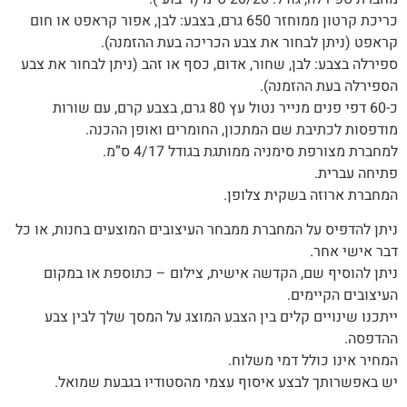
כריכת קרטון ממוחזר 650 גרם, בצבע: לבן, אפור קראפט או חום
קראפט (ניתן לבחור את צבע הכריכה בעת ההזמנה).
ספירלה בצבע: לבן, שחור, אדום, כסף או זהב (ניתן לבחור את צבע
הספירלה בעת ההזמנה)‭.‬
כ-60 דפי פנים מנייר נטול עץ 80 גרם, בצבע קרם, עם שורות
מודפסות לכתיבת שם המתכון, החומרים ואופן ההכנה.
למחברת מצורפת סימניה ממותגת בגודל 4/17 ס”מ.
פתיחה עברית.‬
המחברת‭ ‬ארוזה‭ ‬בשקית צלופן.‬
‬דבר‭ ‬אישי‭ ‬אחר‭.‬
ניתן‭ ‬להוסיף‭ ‬שם‭,‬ הקדשה‭ ‬אישית, צילום – כתוספת או במקום
העיצובים הקיימים.
‬ההדפסה‭.‬
המחיר‭ ‬אינו‭ ‬כולל‭ ‬דמי‭ ‬משלוח‭.‬
יש‭ ‬באפשרותך‭ ‬לבצע‭ ‬איסוף‭ ‬עצמי‭ ‬מהסטודיו‭ ‬בגבעת‭ ‬שמואל‭.‬