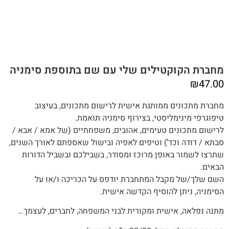
מחברת הקוקטילים שלי עם שם בתוספת סימניה
₪
47.00
מחברת מתכונים ממותגת אישית לרישום מתכונים, בעיצוב
טיפוגרפי מינימליסטי, בצירוף סימניה תואמת.
לרישום מתכונים טעימים, אהובים, משפחתיים (של אמא / אבא /
סבתא / דודה וכד’) וטיפים לאפיה ובישול שאספתם לאורך השנים,‬‬
שתרצו לשמור באופן מרוכז ומסודר, בשבילכם ובשביל הדורות
הבאים.
השם שלך/של מקבל המתחברת יודפס על הכריכה ו/או על
הסימניה, ניתן להוסיף הקדשה אישית.
מתנה‭ ‬נפלאה, אישית ומקורית לבני המשפחה, לחברים, לעצמך…