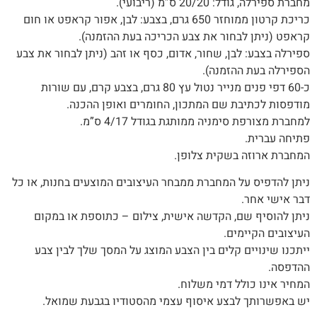
מחברת ספירלה, גודל: 20/20 ס”מ (ריבועי).
כריכת קרטון ממוחזר 650 גרם, בצבע: לבן, אפור קראפט או חום
קראפט (ניתן לבחור את צבע הכריכה בעת ההזמנה).
ספירלה בצבע: לבן, שחור, אדום, כסף או זהב (ניתן לבחור את צבע
הספירלה בעת ההזמנה)‭.‬
כ-60 דפי פנים מנייר נטול עץ 80 גרם, בצבע קרם, עם שורות
מודפסות לכתיבת שם המתכון, החומרים ואופן ההכנה.
למחברת מצורפת סימניה ממותגת בגודל 4/17 ס”מ.
פתיחה עברית.‬
המחברת‭ ‬ארוזה‭ ‬בשקית צלופן.‬
‬דבר‭ ‬אישי‭ ‬אחר‭.‬
ניתן‭ ‬להוסיף‭ ‬שם‭,‬ הקדשה‭ ‬אישית, צילום – כתוספת או במקום
העיצובים הקיימים.
‬ההדפסה‭.‬
המחיר‭ ‬אינו‭ ‬כולל‭ ‬דמי‭ ‬משלוח‭.‬
יש‭ ‬באפשרותך‭ ‬לבצע‭ ‬איסוף‭ ‬עצמי‭ ‬מהסטודיו‭ ‬בגבעת‭ ‬שמואל‭.‬