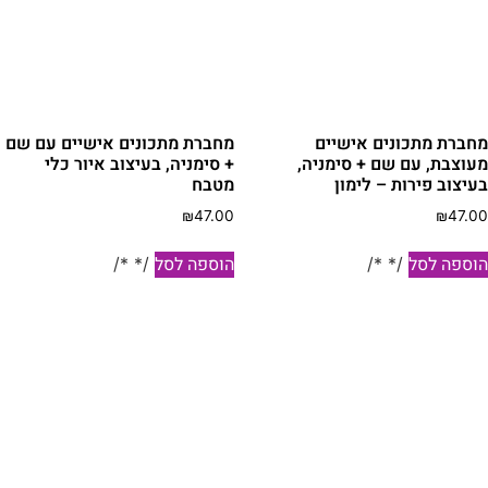
מחברת מתכונים אישיים
מחברת מתכונים אישיים עם שם
מעוצבת, עם שם + סימניה,
+ סימניה, בעיצוב איור כלי
בעיצוב פירות – לימון
מטבח
₪
47.00
₪
47.00
הוספה לסל
הוספה לסל
/* */
/* */