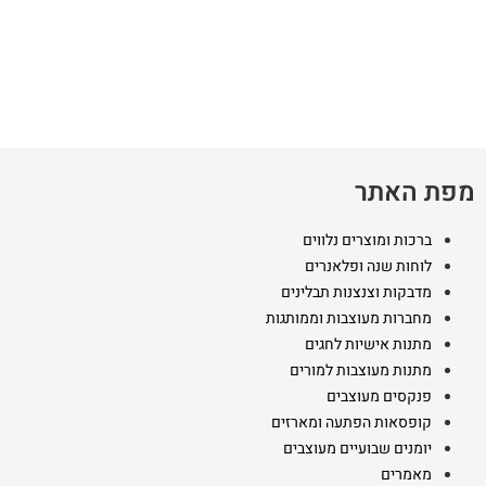
מספר
סוגים.
סוגים.
ניתן
ניתן
לבחור
לבחור
את
את
האפשרויות
האפשרויות
בעמוד
בעמוד
המוצר
מפת האתר
המוצר
ברכות ומוצרים נלווים
לוחות שנה ופלאנרים
מדבקות וצנצנות תבלינים
מחברות מעוצבות וממותגות
מתנות אישיות לחגים
מתנות מעוצבות למורים
פנקסים מעוצבים
קופסאות הפתעה ומארזים
יומנים שבועיים מעוצבים
מאמרים