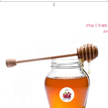
0
₪
0
עגלת
ת