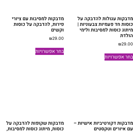
דבקות עגולות להדבקה על
מדבקות למסיבות עם ציורי
וסות חד פעמיות צבעוניות |
פירות, להדבקה על כוסות
יתוג כוסות למסיבות ולימי
וקשים
ולדת
₪
29.00
₪
29.0
למוצר
בחר אפשרויות
למוצר
זה
חר אפשרויות
זה
יש
יש
מספר
מספר
סוגים.
סוגים.
ניתן
ניתן
לבחור
לבחור
את
את
האפשרויות
האפשרויות
בעמוד
בעמוד
המוצר
דבקות דקורטיביות אישיות –
מדבקות שקופות להדבקה על
המוצר
ם איורים וטקסטים
כוסות, מיתוג כוסות למסיבות,