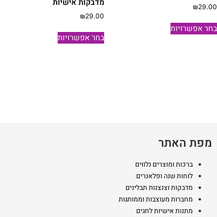
מדבקות אישיות
₪
29.0
₪
29.00
למוצר
חר אפשרויות
למוצר
זה
בחר אפשרויות
זה
יש
יש
מספר
מספר
סוגים.
סוגים.
ניתן
ניתן
לבחור
לבחור
את
את
האפשרויות
האפשרויות
בעמוד
בעמוד
המוצר
מפת האתר
המוצר
ברכות ומוצרים נלווים
לוחות שנה ופלאנרים
מדבקות וצנצנות תבלינים
מחברות מעוצבות וממותגות
מתנות אישיות לחגים