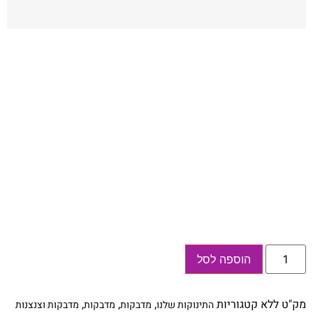
כמות
הוספה לסל
של
מדבקות
יומולדת
עגולות
מק"ט
ללא
קטגוריות
,
,
,
התינוקות שלנו
מדבקות
מדבקות
מדבקות וצנצנות
עם