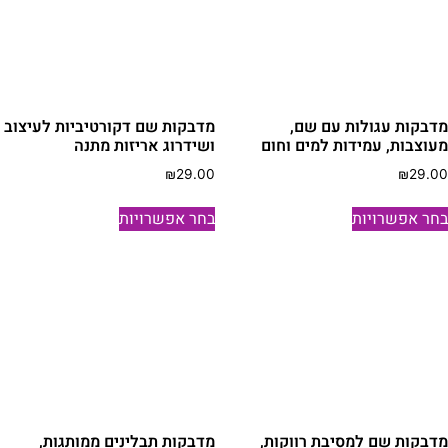
דבקות עגולות עם שם,
מדבקות שם דקורטיביות לעיצוב
עוצבות, עמידות למים וחום
ושידרוג אריזות מתנה
₪
29.00
₪
29.0
למוצר
למוצר
חר אפשרויות
בחר אפשרויות
זה
זה
יש
יש
מספר
מספר
סוגים.
סוגים.
ניתן
ניתן
לבחור
לבחור
את
את
האפשרויות
האפשרויות
בעמוד
בעמוד
דבקות שם למסיבת רווקות,
מדבקות תבלינים ממותגות,
המוצר
המוצר