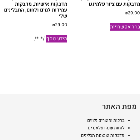
דבקות עם ציור פלמינגו
מדבקות אישיות, מדבקות
עמידות למים ולחום, התבלינים
₪
29.0
שלי
למוצר
₪
29.00
חר אפשרויות
זה
יש
מידע נוסף
/* */
מספר
סוגים.
ניתן
לבחור
את
האפשרויות
בעמוד
המוצר
מפת האתר
ברכות ומוצרים נלווים
לוחות שנה ופלאנרים
מדבקות וצנצנות תבלינים