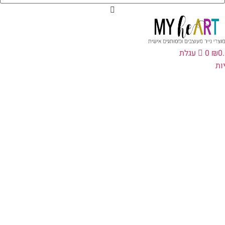
0
₪
0
עגלת
ת