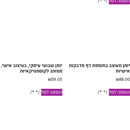
וספה לסל
/* */
ומן מעוצב בתוספת דף מדבקות
יומן שבועי עיסקי, בעיצוב אישי,
ישיות
ממותג לקוסמטיקאיות
₪
59.00
₪
88.0
וספה לסל
הוספה לסל
/* */
/* */