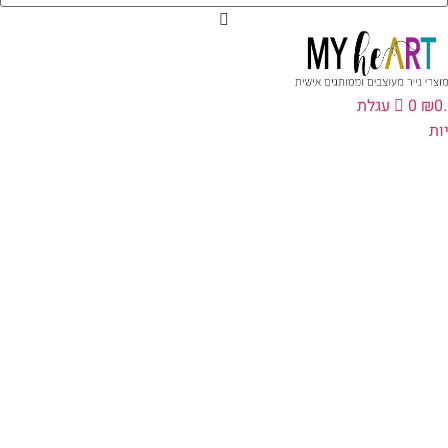
0
₪
0
עגלת
ת