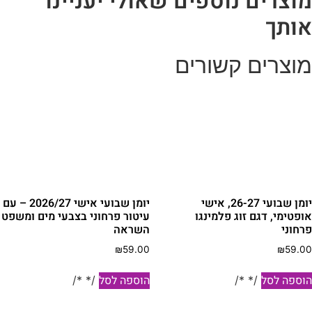
וצרים נוספים שאולי יעניינו
ותך
וצרים קשורים
יומן שבועי 26-27, אישי
יומן שבועי אישי 2026/27 – עם
ופטימי, דגם זוג פלמינגו
עיטור פרחוני בצבעי מים ומשפט
רחוני
השראה
₪
59.00
₪
59.0
וספה לסל
הוספה לסל
/* */
/* */