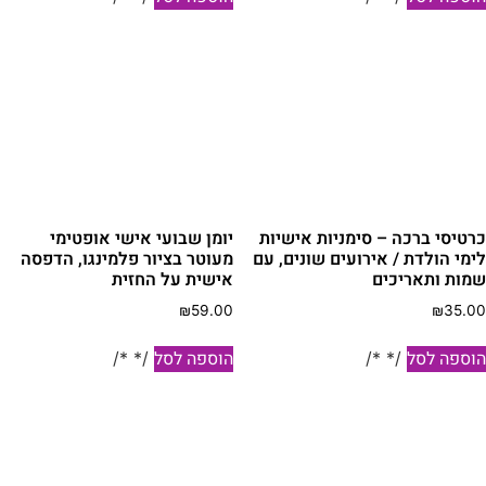
רטיסי ברכה – סימניות אישיות
יומן שבועי אישי אופטימי
ימי הולדת / אירועים שונים, עם
מעוטר בציור פלמינגו, הדפסה
מות ותאריכים
אישית על החזית
₪
59.00
₪
35.0
וספה לסל
הוספה לסל
/* */
/* */