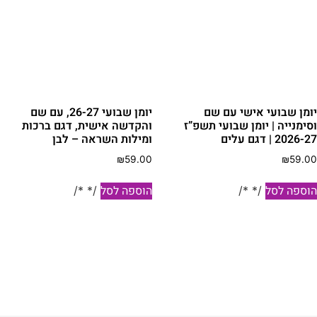
ומן שבועי אישי עם שם
יומן שבועי 26-27, עם שם
סימנייה | יומן שבועי תשפ”ז
והקדשה אישית, דגם ברכות
2026- | דגם עלים
ומילות השראה – לבן
₪
59.00
₪
59.0
וספה לסל
הוספה לסל
/* */
/* */