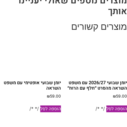
וצרים נוספים שאולי יעניינו
ותך
וצרים קשורים
יומן שבועי 2026/27 עם משפט
יומן שבועי אופטימי עם משפט
שראה מהסרט ״חלף עם הרוח״
השראה
₪
59.00
₪
59.0
וספה לסל
הוספה לסל
/* */
/* */