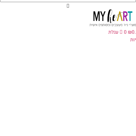
0
₪
0
עגלת
ת