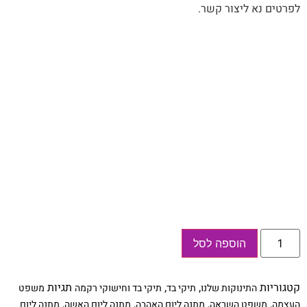
לפרטים נא ליצור קשר.
כמות
הוספה לסל
של
תיק
בד
מכותנה
קטגוריות
,
,
תגיות
התינוקות שלנו
תיקי בד
תיקי בד וחישוקי רקמה
משפט
עם
איור
,
,
,
,
העצמה
משפט השראה
מתנה ליום האהבה
מתנה ליום האשה
מתנה ליום