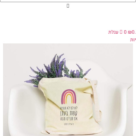
0
₪
0
עגלת
ת