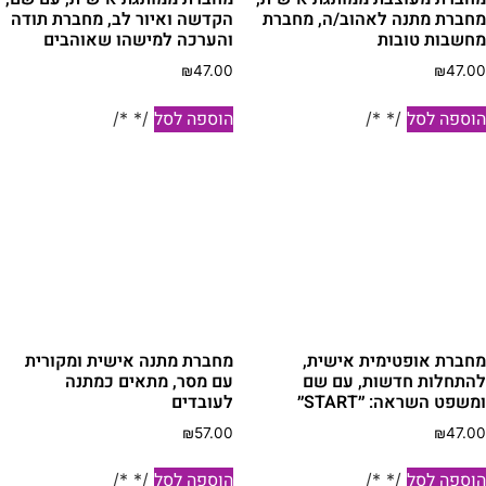
חברת מתנה לאהוב/ה, מחברת
הקדשה ואיור לב, מחברת תודה
חשבות טובות
והערכה למישהו שאוהבים
₪
47.00
₪
47.0
וספה לסל
הוספה לסל
/* */
/* */
חברת אופטימית אישית,
מחברת מתנה אישית ומקורית
התחלות חדשות, עם שם
עם מסר, מתאים כמתנה
משפט השראה: ״START״
לעובדים
₪
57.00
₪
47.0
וספה לסל
הוספה לסל
/* */
/* */