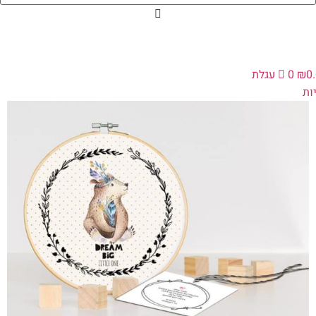
0
₪
0
עגלת
ת